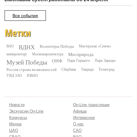
Все события
Метки
ВДНХ
ВАО
Волонтёры Победы
Мастерская «Сенеж»
минпромторг
Москомархитектура
Мосприрода
Музей Победы
ОНФ
Парк Горького
Парк Зарядье
Россия страна возможностей
Сбербанк
Таврида
Техноград
УВД ЗАО
ЮВАО
Новости
On-Line трансляции
Экскурсии On-Line
Афиша
Конкурсы
Интересное
Медиа
О нас
ЦАО
САО
СВАО
ВАО