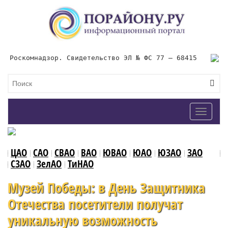
Роскомнадзор. Свидетельство ЭЛ № ФС 77 – 68415
Toggle
navigat
ЦАО
САО
СВАО
ВАО
ЮВАО
ЮАО
ЮЗАО
ЗАО
СЗАО
ЗелАО
ТиНАО
Музей Победы: в День Защитника
Отечества посетители получат
уникальную возможность