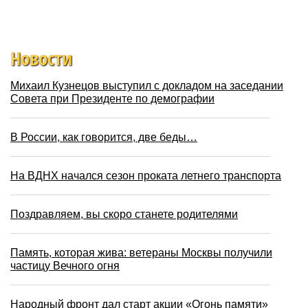
Новости
Михаил Кузнецов выступил с докладом на заседании
Совета при Президенте по демографии
В России, как говорится, две беды…
На ВДНХ начался сезон проката летнего транспорта
Поздравляем, вы скоро станете родителями
Память, которая жива: ветераны Москвы получили
частицу Вечного огня
Народный фронт дал старт акции «Огонь памяти»