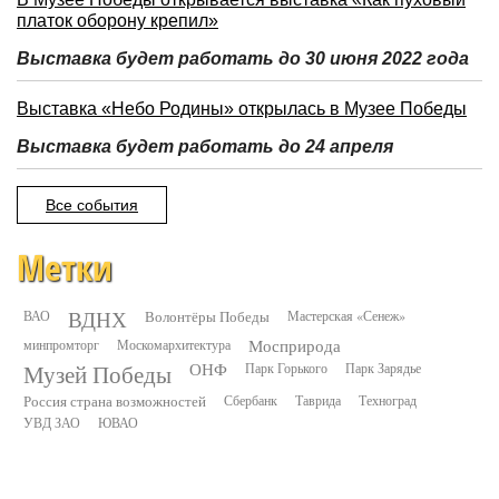
платок оборону крепил»
Выставка будет работать до 30 июня 2022 года
Выставка «Небо Родины» открылась в Музее Победы
Выставка будет работать до 24 апреля
Все события
Метки
ВДНХ
ВАО
Волонтёры Победы
Мастерская «Сенеж»
минпромторг
Москомархитектура
Мосприрода
Музей Победы
ОНФ
Парк Горького
Парк Зарядье
Россия страна возможностей
Сбербанк
Таврида
Техноград
УВД ЗАО
ЮВАО