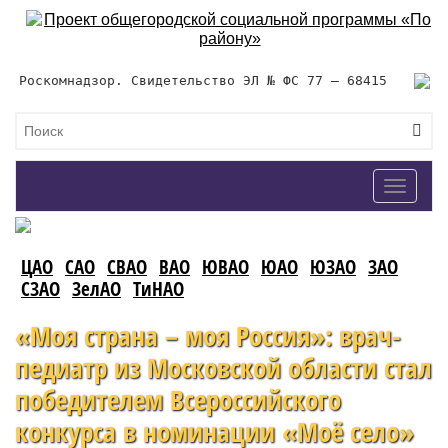
Роскомнадзор. Свидетельство ЭЛ № ФС 77 – 68415
Toggle
navigat
ЦАО
САО
СВАО
ВАО
ЮВАО
ЮАО
ЮЗАО
ЗАО
СЗАО
ЗелАО
ТиНАО
«Моя страна – моя Россия»: врач-
педиатр из Московской области стал
победителем Всероссийского
конкурса в номинации «Моё село»