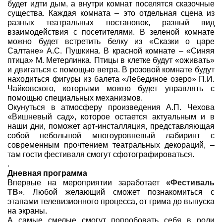
будет идти дым, а внутри комнат поселятся сказочные
существа. Каждая комната – это отдельная сцена из
разных театральных постановок, разный вид
взаимодействия с посетителями. В зеленой комнате
можно будет встретить белку из «Сказки о царе
Салтане» А.С. Пушкина. В красной комнате – «Синяя
птица» М. Метерлинка. Птицы в клетке будут «оживать»
и двигаться с помощью ветра. В розовой комнате будут
находиться фигуры из балета «Лебединое озеро» П.И.
Чайковского, которыми можно будет управлять с
помощью специальных механизмов.
Окунуться в атмосферу произведения А.П. Чехова
«Вишневый сад», которое остается актуальным и в
наши дни, поможет арт-инсталляция, представляющая
собой небольшой многоуровневый лабиринт с
современным прочтением театральных декораций, –
там гости фестиваля смогут сфотографироваться.
.
Дневная программа
Впервые на мероприятии заработает
«Фестиваль
ТВ»
. Любой желающий сможет познакомиться с
этапами телевизионного процесса, от грима до выпуска
на экраны.
А самые смелые смогут попробовать себя в роли