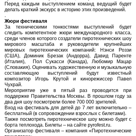
Перед каждым выступлением команд ведущий будет
делать краткий экскурс в историю этих произведений.
.
Жюри фестиваля
За техническими тонкостями выступлений будет
следить компетентное жюри международного класса,
среди членов которого создатели пиротехнических шоу
мирового масштаба и руководители крупнейших
мировых пиротехнических компаний: Нэнси Роззи
(США), Доминик Брезак (Андорра),
Давид Паренте
(Италия), Пол Сукасси (Канада), Любомир Мацар
(Словакия). Оценивать
художественную и музыкальную
составляющую выступлений будут известный
композитор Игорь Крутой и кинорежиссер Павел
Чухрай.
Мероприятие уже в пятый раз проводится при
поддержке Правительства Москвы. В прошлом году за
два дня шоу посмотрели более 700 000 зрителей.
Вход на фестиваль для детей до 7 лет включительно –
бесплатный (в сопровождении взрослых с билетами).
Также посмотреть пиротехническое шоу можно будет с
борта теплохода. Билеты – на сайте pyrofest.ru.
Организатор фестиваля – компания «Пиротехнические