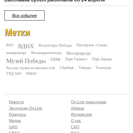
Все события
Метки
ВДНХ
ВАО
Волонтёры Победы
Мастерская «Сенеж»
минпромторг
Москомархитектура
Мосприрода
Музей Победы
ОНФ
Парк Горького
Парк Зарядье
Россия страна возможностей
Сбербанк
Таврида
Техноград
УВД ЗАО
ЮВАО
Новости
On-Line трансляции
Экскурсии On-Line
Афиша
Конкурсы
Интересное
Медиа
О нас
ЦАО
САО