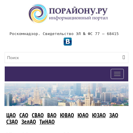
Роскомнадзор. Свидетельство ЭЛ № ФС 77 – 68415
Toggle
navigat
ЦАО
САО
СВАО
ВАО
ЮВАО
ЮАО
ЮЗАО
ЗАО
СЗАО
ЗелАО
ТиНАО