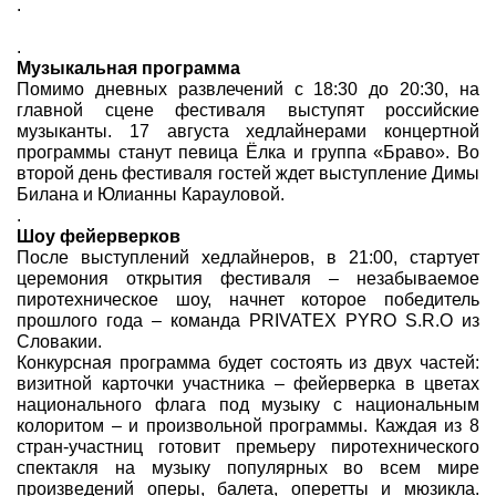
.
.
Музыкальная программа
Помимо дневных развлечений с 18:30 до 20:30, на
главной сцене фестиваля выступят российские
музыканты. 17 августа хедлайнерами концертной
программы станут певица Ёлка и группа «Браво». Во
второй день фестиваля гостей ждет выступление Димы
Билана и Юлианны Карауловой.
.
Шоу фейерверков
После выступлений хедлайнеров, в 21:00, стартует
церемония открытия фестиваля – незабываемое
пиротехническое шоу, начнет которое победитель
прошлого года – команда PRIVATEX PYRO S.R.O из
Словакии.
Конкурсная программа будет состоять из двух частей:
визитной карточки участника – фейерверка в цветах
национального флага под музыку с национальным
колоритом – и произвольной программы. Каждая из 8
стран-участниц готовит премьеру пиротехнического
спектакля на музыку популярных во всем мире
произведений оперы, балета, оперетты и мюзикла.