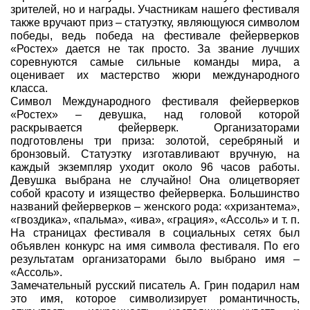
зрителей, но и награды. Участникам нашего фестиваля
также вручают приз – статуэтку, являющуюся символом
победы, ведь победа на фестивале фейерверков
«Ростех» дается не так просто. За звание лучших
соревнуются самые сильные команды мира, а
оценивает их мастерство жюри международного
класса.
Символ Международного фестиваля фейерверков
«Ростех» – девушка, над головой которой
раскрывается фейерверк. Организаторами
подготовлены три приза: золотой, серебряный и
бронзовый. Статуэтку изготавливают вручную, на
каждый экземпляр уходит около 96 часов работы.
Девушка выбрана не случайно! Она олицетворяет
собой красоту и изящество фейерверка. Большинство
названий фейерверков – женского рода: «хризантема»,
«гвоздика», «пальма», «ива», «грация», «Ассоль» и т. п.
На страницах фестиваля в социальных сетях был
объявлен конкурс на имя символа фестиваля. По его
результатам организаторами было выбрано
имя –
«Ассоль».
Замечательный русский писатель А. Грин подарил нам
это имя, которое символизирует романтичность,