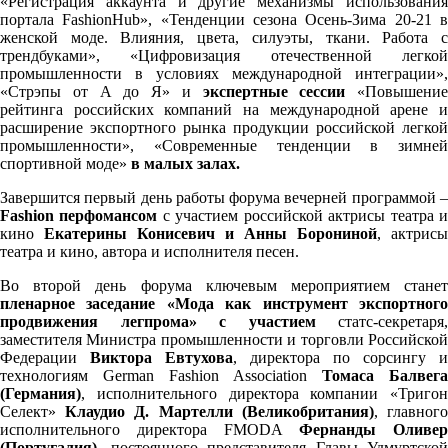
«Регистрация аккаунта и другие механизмы использования
портала FashionHub», «Тенденции сезона Осень-Зима 20-21 в
женской моде. Влияния, цвета, силуэты, ткани. Работа с
трендбуками», «Цифровизация отечественной легкой
промышленности в условиях международной интеграции»,
«Стрэпы от А до Я» и
экспертные сессии
«Повышение
рейтинга российских компаний на международной арене и
расширение экспортного рынка продукции российской легкой
промышленности», «Современные тенденции в зимней
спортивной моде»
в малых залах.
Завершится первый день работы форума вечерней программой –
Fashion перфомансом
с участием российской актрисы театра 
кино
Екатерины Конисевич и Анны Борониной
, актрисы
театра и кино, автора и исполнителя песен.
Во второй день форума ключевым мероприятием станет
пленарное заседание
«Мода как инструмент экспортног
продвижения легпрома» с участием
статс-секретаря,
заместителя Министра промышленности и торговли Российской
Федерации
Виктора Евтухова
, директора по сорсингу и
технологиям German Fashion Association
Томаса Балвега
(Германия)
, исполнительного директора компании «Тригон
Селект»
Клаудио Д. Мартелли
(Великобритания)
, главног
исполнительного директора FMODA
Фернанды Оливер
(Португалия),
постоянного представителя Главы Удмуртской