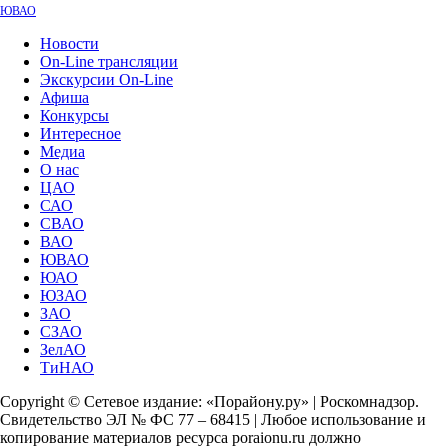
ЮВАО
Новости
On-Line трансляции
Экскурсии On-Line
Афиша
Конкурсы
Интересное
Медиа
О нас
ЦАО
САО
СВАО
ВАО
ЮВАО
ЮАО
ЮЗАО
ЗАО
СЗАО
ЗелАО
ТиНАО
Copyright © Сетевое издание: «Порайону.ру» | Роскомнадзор.
Свидетельство ЭЛ № ФС 77 – 68415 | Любое использование и
копирование материалов ресурса poraionu.ru должно