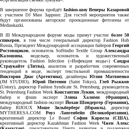
В завершение форума пройдёт
fashion-шоу
Венеры Казарово
с участием DJ Мии Зарринг. Для гостей мероприятия также
будут организованы авторские проекционные фотозоны от
Mediaskazki.
В III Международном форуме моды примут участие
более 50
спикеров
, в том числе генеральный директор Fashion Hub
Russia, Президент Международной ассоциации байеров
Георгий
Ростовщиков
, основатель SolStudio Textile Group
Александра
Калошина
, модельер, основатель и художественный
руководитель Fashion Infection («Инфекция моды»)
Сандра
Страукайте (Литва),
аналитик и разработчик современны
тенденций в моде, эксперт текстильной промышленности
Виктория Диас (Аргентина)
, дизайнеры
Юлия Матвиенк
(JM STUDIO),
Юрий Питенин
(Saint Tokyo),
Глеб Рыжко
(Ustory), директор Fashion Syndicate St. Petersburg,
руководител
St. Petersburg Fashion Week
Константин Лукин
, международны
байер и фэшн эксперт
Элина Халими (Франция)
международный fashion-эксперт
Йохан Шондергер (Германия),
байер RIJOUX
Моше Зильберберг (Израиль)
, директор
MYTHERESA.COM
Роуз Лангенбейн (Великобритания)
креативный директор Le Board
София Карвела (США)
креативный директор Kazakhstan Fashion Week
Чжен Алек
(Казахстан)
, представители Центр развития и поддержки