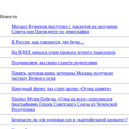
Новости
Михаил Кузнецов выступил с докладом на заседании
Совета при Президенте по демографии
В России, как говорится, две беды…
На ВДНХ начался сезон проката летнего транспорта
Поздравляем, вы скоро станете родителями
Память, которая жива: ветераны Москвы получили
частицу Вечного огня
Народный фронт дал старт акции «Огонь памяти»
Проект Музея Победы «Одна на всех» пополнился
биографиями Героев Советского Союза из Чеченской
Республики
Безопасен ли для здоровья сон в «картофельной кровати»?