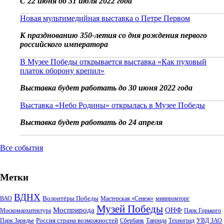
С 22 июня до 31 июля 2022 года
Новая мультимедийная выставка о Петре Первом
К празднованию 350-летия со дня рождения первого
российского императора
В Музее Победы открывается выставка «Как пуховый
платок оборону крепил»
Выставка будет работать до 30 июня 2022 года
Выставка «Небо Родины» открылась в Музее Победы
Выставка будет работать до 24 апреля
Все события
Метки
ВДНХ
Волонтёры Победы
ВАО
Мастерская «Сенеж»
минпромторг
Музей Победы
Мосприрода
ОНФ
Москомархитектура
Парк Горького
Россия страна возможностей
Парк Зарядье
Сбербанк
Таврида
Техноград
УВД ЗАО