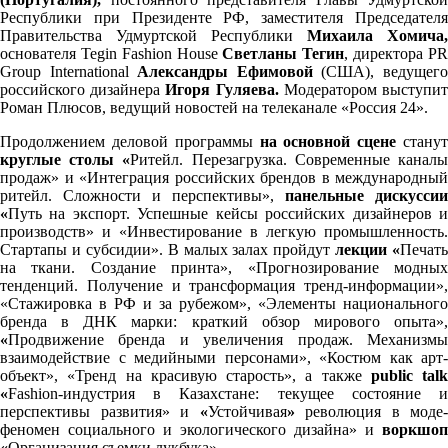
Республики при Президенте РФ, заместителя Председателя
Правительства Удмуртской Республики
Михаила Хомича,
основателя Tegin Fashion House
Светланы Тегин
, директора P
Group International
Александры Ефимовой
(США), ведущег
российского дизайнера
Игоря Гуляева.
Модератором выступи
Роман Плюсов, ведущий новостей на телеканале «Россия 24».
Продолжением деловой программы
на основной сцене
стану
круглые столы «
Ритейл. Перезагрузка. Современные канал
продаж» и «Интеграция российских брендов в международный
ритейл. Сложности и перспективы»,
панельные дискуссии
«
Путь на экспорт. Успешные кейсы российских дизайнеров и
производств» и «Инвестирование в легкую промышленность.
Стартапы и субсидии». В малых залах пройдут
лекции «
Печать
на ткани. Создание принта», «Прогнозирование модных
тенденций. Получение и трансформация тренд-информации»,
«Стажировка в РФ и за рубежом», «Элементы национального
бренда в ДНК марки: краткий обзор мирового опыта»,
«
Продвижение бренда и увеличения продаж. Механизмы
взаимодействие с медийными персонами», «Костюм как арт-
объект», «Тренд на красивую старость», а также
public
talk
«
Fashion-индустрия в Казахстане: текущее состояние и
перспективы развития» и
«
Устойчивая
»
революция в моде-
феномен социального и экологического дизайна» и
воркшоп
«
Организация съемки лукбука».