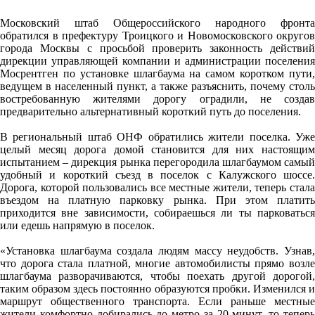
Московский штаб Общероссийского народного фронта
обратился в префектуру Троицкого и Новомосковского округов
города Москвы с просьбой проверить законность действий
дирекции управляющей компании и администрации поселения
Мосрентген по установке шлагбаума на самом коротком пути,
ведущем в населенный пункт, а также разъяснить, почему столь
востребованную жителями дорогу оградили, не создав
предварительно альтернативный короткий путь до поселения.
В региональный штаб ОНФ обратились жители поселка. Уже
целый месяц дорога домой становится для них настоящим
испытанием – дирекция рынка перегородила шлагбаумом самый
удобный и короткий съезд в поселок с Калужского шоссе.
Дорога, которой пользовались все местные жители, теперь стала
въездом на платную парковку рынка. При этом платить
приходится вне зависимости, собираешься ли ты парковаться
или едешь напрямую в поселок.
«Установка шлагбаума создала людям массу неудобств. Узнав,
что дорога стала платной, многие автомобилисты прямо возле
шлагбаума разворачиваются, чтобы поехать другой дорогой,
таким образом здесь постоянно образуются пробки. Изменился и
маршрут общественного транспорта. Если раньше местные
жители комфортно добирались до метро за 20 минут, то теперь