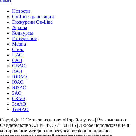
ЮВАО
Новости
On-Line трансляции
Экскурсии On-Line
Афиша
Конкурсы
Интересное
Медиа
О нас
ЦАО
САО
СВАО
ВАО
ЮВАО
ЮАО
ЮЗАО
ЗАО
СЗАО
ЗелАО
ТиНАО
Copyright © Сетевое издание: «Порайону.ру» | Роскомнадзор.
Свидетельство ЭЛ № ФС 77 – 68415 | Любое использование и
копирование материалов ресурса poraionu.ru должно