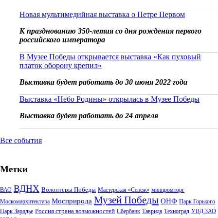
Новая мультимедийная выставка о Петре Первом
К празднованию 350-летия со дня рождения первого
российского императора
В Музее Победы открывается выставка «Как пуховый
платок оборону крепил»
Выставка будет работать до 30 июня 2022 года
Выставка «Небо Родины» открылась в Музее Победы
Выставка будет работать до 24 апреля
Все события
Метки
ВДНХ
Волонтёры Победы
ВАО
Мастерская «Сенеж»
минпромторг
Музей Победы
Мосприрода
ОНФ
Москомархитектура
Парк Горького
Россия страна возможностей
Парк Зарядье
Сбербанк
Таврида
Техноград
УВД ЗАО