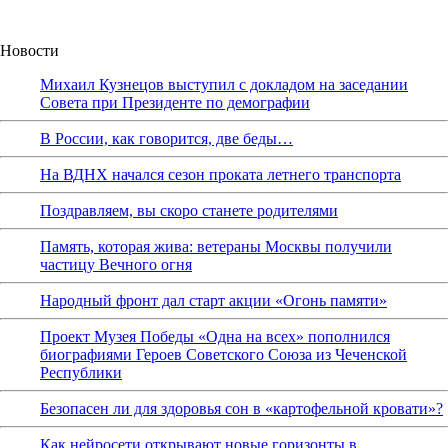
Новости
Михаил Кузнецов выступил с докладом на заседании
Совета при Президенте по демографии
В России, как говорится, две беды…
На ВДНХ начался сезон проката летнего транспорта
Поздравляем, вы скоро станете родителями
Память, которая жива: ветераны Москвы получили
частицу Вечного огня
Народный фронт дал старт акции «Огонь памяти»
Проект Музея Победы «Одна на всех» пополнился
биографиями Героев Советского Союза из Чеченской
Республики
Безопасен ли для здоровья сон в «картофельной кровати»?
Как нейросети открывают новые горизонты в