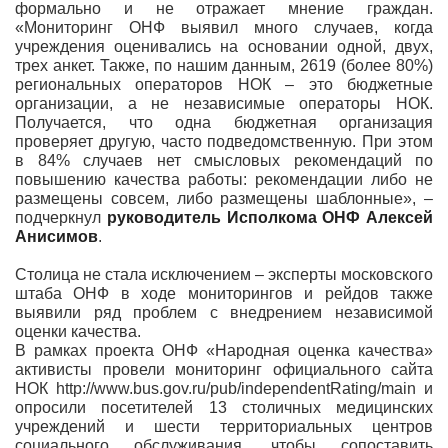
формально и не отражает мнение граждан.
«Мониторинг ОНФ выявил много случаев, когда
учреждения оценивались на основании одной, двух,
трех анкет. Также, по нашим данным, 2619 (более 80%)
региональных операторов НОК – это бюджетные
организации, а не независимые операторы НОК.
Получается, что одна бюджетная организация
проверяет другую, часто подведомственную. При этом
в 84% случаев нет смысловых рекомендаций по
повышению качества работы: рекомендации либо не
размещены совсем, либо размещены шаблонные», –
подчеркнул
руководитель Исполкома ОНФ Алексей
Анисимов
.
Столица не стала исключением – эксперты московского
штаба ОНФ в ходе мониторингов и рейдов также
выявили ряд проблем с внедрением независимой
оценки качества.
В рамках проекта ОНФ «Народная оценка качества»
активисты провели мониторинг официального сайта
НОК http://www.bus.gov.ru/pub/independentRating/main и
опросили посетителей 13 столичных медицинских
учреждений и шести территориальных центров
социального обслуживания, чтобы сопоставить