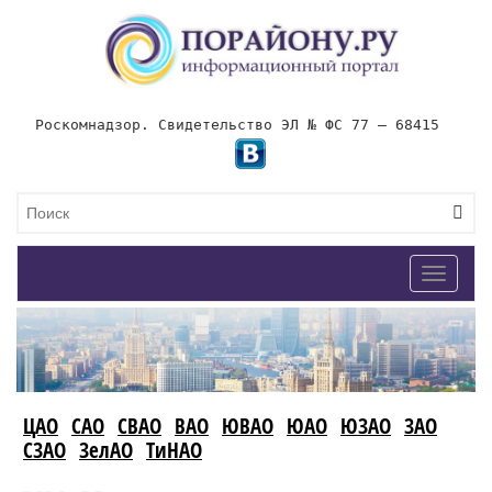
Роскомнадзор. Свидетельство ЭЛ № ФС 77 – 68415
Toggle
navigat
ЦАО
САО
СВАО
ВАО
ЮВАО
ЮАО
ЮЗАО
ЗАО
СЗАО
ЗелАО
ТиНАО