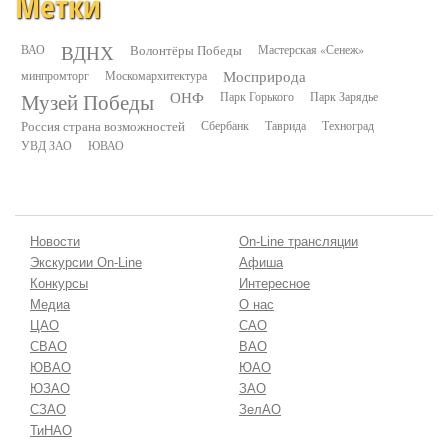
Метки
ВДНХ
ВАО
Волонтёры Победы
Мастерская «Сенеж»
минпромторг
Москомархитектура
Мосприрода
Музей Победы
ОНФ
Парк Горького
Парк Зарядье
Россия страна возможностей
Сбербанк
Таврида
Техноград
УВД ЗАО
ЮВАО
Новости
On-Line трансляции
Экскурсии On-Line
Афиша
Конкурсы
Интересное
Медиа
О нас
ЦАО
САО
СВАО
ВАО
ЮВАО
ЮАО
ЮЗАО
ЗАО
СЗАО
ЗелАО
ТиНАО