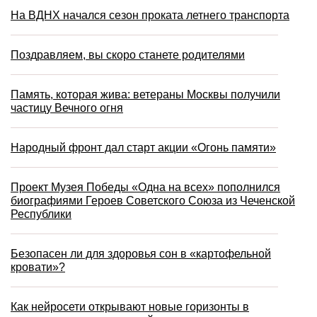
На ВДНХ начался сезон проката летнего транспорта
Поздравляем, вы скоро станете родителями
Память, которая жива: ветераны Москвы получили
частицу Вечного огня
Народный фронт дал старт акции «Огонь памяти»
Проект Музея Победы «Одна на всех» пополнился
биографиями Героев Советского Союза из Чеченской
Республики
Безопасен ли для здоровья сон в «картофельной
кровати»?
Как нейросети открывают новые горизонты в