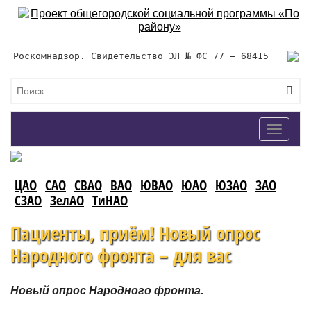
Роскомнадзор. Свидетельство ЭЛ № ФС 77 – 68415
Toggle
navigat
ЦАО
САО
СВАО
ВАО
ЮВАО
ЮАО
ЮЗАО
ЗАО
СЗАО
ЗелАО
ТиНАО
Пациенты, приём! Новый опрос
Народного фронта – для вас
Новый опрос Народного фронта.