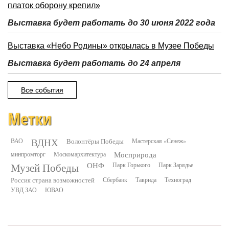
платок оборону крепил»
Выставка будет работать до 30 июня 2022 года
Выставка «Небо Родины» открылась в Музее Победы
Выставка будет работать до 24 апреля
Все события
Метки
ВДНХ
ВАО
Волонтёры Победы
Мастерская «Сенеж»
минпромторг
Москомархитектура
Мосприрода
Музей Победы
ОНФ
Парк Горького
Парк Зарядье
Россия страна возможностей
Сбербанк
Таврида
Техноград
УВД ЗАО
ЮВАО