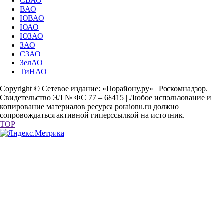
СВАО
ВАО
ЮВАО
ЮАО
ЮЗАО
ЗАО
СЗАО
ЗелАО
ТиНАО
Copyright © Сетевое издание: «Порайону.ру» | Роскомнадзор.
Свидетельство ЭЛ № ФС 77 – 68415 | Любое использование и
копирование материалов ресурса poraionu.ru должно
сопровождаться активной гиперссылкой на источник.
TOP