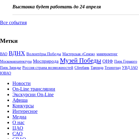
Выставка будет работать до 24 апреля
Все события
Метки
ВДНХ
Волонтёры Победы
ВАО
Мастерская «Сенеж»
минпромторг
Музей Победы
Мосприрода
ОНФ
Москомархитектура
Парк Горького
Россия страна возможностей
Парк Зарядье
Сбербанк
Таврида
Техноград
УВД ЗАО
ЮВАО
Новости
On-Line трансляции
Экскурсии On-Line
Афиша
Конкурсы
Интересное
Медиа
О нас
ЦАО
САО