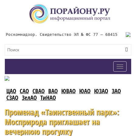
Роскомнадзор. Свидетельство ЭЛ № ФС 77 – 68415
Toggle
navigat
ЦАО
САО
СВАО
ВАО
ЮВАО
ЮАО
ЮЗАО
ЗАО
СЗАО
ЗелАО
ТиНАО
Променад «Таинственный парк»:
Мосприрода приглашает на
вечернюю прогулку