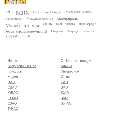
Метки
ВДНХ
ВАО
Волонтёры Победы
Мастерская «Сенеж»
минпромторг
Москомархитектура
Мосприрода
Музей Победы
ОНФ
Парк Горького
Парк Зарядье
Россия страна возможностей
Сбербанк
Таврида
Техноград
УВД ЗАО
ЮВАО
Новости
On-Line трансляции
Экскурсии On-Line
Афиша
Конкурсы
Интересное
Медиа
О нас
ЦАО
САО
СВАО
ВАО
ЮВАО
ЮАО
ЮЗАО
ЗАО
СЗАО
ЗелАО
ТиНАО