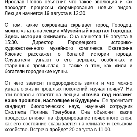
Ярослав Попов объяснит, что такое эволюция и как
проходят процессы формирования новых видов.
Лекция начнется 19 августа в 12:30.
О том, какие сокровища скрывает город Городец,
можно узнать на лекции
«Музейный квартал Городца.
Здесь история оживает»
. Она начнется 19 августа в
15:30. Директор Городецкого историко-
художественного музейного комплекса Екатерина
Крюнас
расскажет о богатой истории города.
Слушатели узнают о его церквях, особняках и
старинных промыслах, а также о том, как жили и
богатели городецкие купцы.
От чего зависит плодородность земли и что можно
узнать о жизни прошлых поколений, изучая почву? На
эти вопросы ответят на лекции
«
Почва под ногами:
наше прошлое, настоящее и будущее»
.
Ее прочитает
к
андидат биологических наук, научный сотрудник
Сколтеха Полина Трегубова
. Она объяснит, какие
процессы влияют на формирование почвенного слоя,
как его состояние сказывается на климате и сельском
хозяйстве. Встреча
пройдет
20 августа в 11:00.