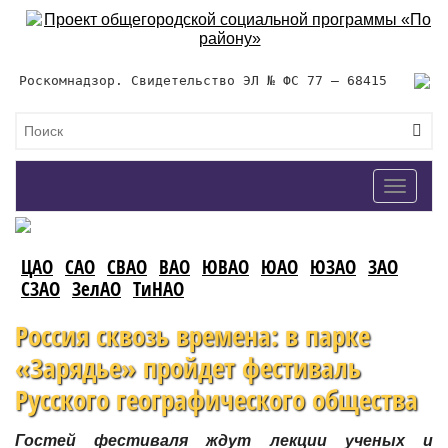
Роскомнадзор. Свидетельство ЭЛ № ФС 77 – 68415
Toggle
navigat
ЦАО
САО
СВАО
ВАО
ЮВАО
ЮАО
ЮЗАО
ЗАО
СЗАО
ЗелАО
ТиНАО
Россия сквозь времена: в парке
«Зарядье» пройдет фестиваль
Русского географического общества
Гостей фестиваля ждут лекции ученых и