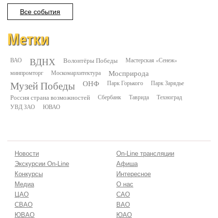
Все события
Метки
ВДНХ
ВАО
Волонтёры Победы
Мастерская «Сенеж»
минпромторг
Москомархитектура
Мосприрода
Музей Победы
ОНФ
Парк Горького
Парк Зарядье
Россия страна возможностей
Сбербанк
Таврида
Техноград
УВД ЗАО
ЮВАО
Новости
On-Line трансляции
Экскурсии On-Line
Афиша
Конкурсы
Интересное
Медиа
О нас
ЦАО
САО
СВАО
ВАО
ЮВАО
ЮАО