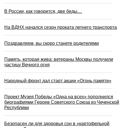
В России, как говорится, две беды…
На ВДНХ начался сезон проката летнего транспорта
Поздравляем, вы скоро станете родителями
Память, которая жива: ветераны Москвы получили
частицу Вечного огня
Народный фронт дал старт акции «Огонь памяти»
Проект Музея Победы «Одна на всех» пополнился
биографиями Героев Советского Союза из Чеченской
Республики
Безопасен ли для здоровья сон в «картофельной