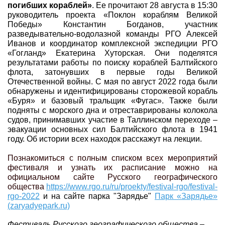
погибших кораблей»
.
Ее прочитают 28 августа в 15:30
руководитель проекта «Поклон кораблям Великой
Победы» Константин Богданов, участник
разведывательно-водолазной команды РГО Алексей
Иванов и координатор комплексной экспедиции РГО
«Гогланд» Екатерина Хуторская. Они поделятся
результатами работы по поиску кораблей Балтийского
флота, затонувших в первые годы Великой
Отечественной войны. С мая по август 2022 года были
обнаружены и идентифицированы сторожевой корабль
«Буря» и базовый тральщик «Фугас». Также были
подняты с морского дна и отреставрированы колокола
судов, принимавших участие в Таллинском переходе –
эвакуации основных сил Балтийского флота в 1941
году.
Об истории всех находок расскажут на лекции.
Познакомиться с полным списком всех мероприятий
фестиваля и узнать их расписание можно на
официальном сайте Русского географического
общества
https://www.rgo.ru/ru/proekty/festival-rgo/festival-
rgo-2022
и на сайте парка "Зарядье"
Парк «Зарядье»
(zaryadyepark.ru)
Фестиваль Русского географического общества –