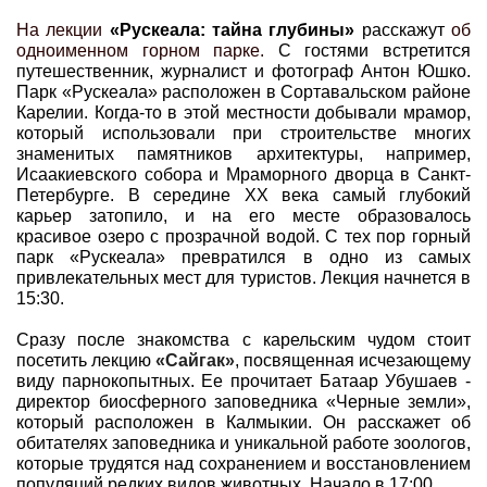
На лекции
«Рускеала: тайна глубины»
расскажут
об
одноименном горном парке.
С гостями встретится
путешественник, журналист и фотограф Антон Юшко.
Парк «Рускеала» расположен в Сортавальском районе
Карелии. Когда-то в этой местности добывали мрамор,
который использовали при строительстве многих
знаменитых памятников архитектуры, например,
Исаакиевского собора и Мраморного дворца в Санкт-
Петербурге. В середине
XX
века самый глубокий
карьер затопило, и на его месте образовалось
красивое озеро с прозрачной водой. С тех пор горный
парк «Рускеала» превратился в одно из самых
привлекательных мест для туристов. Лекция начнется в
15:30.
Сразу после знакомства с карельским чудом стоит
посетить лекцию
«Сайгак»
, посвященная исчезающему
виду парнокопытных. Ее прочитает Батаар Убушаев -
директор биосферного заповедника «Черные земли»,
который расположен в Калмыкии. Он расскажет об
обитателях заповедника и уникальной работе зоологов,
которые трудятся над сохранением и восстановлением
популяций редких видов животных. Начало в 17:00.