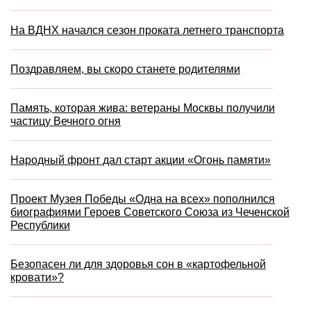
На ВДНХ начался сезон проката летнего транспорта
Поздравляем, вы скоро станете родителями
Память, которая жива: ветераны Москвы получили
частицу Вечного огня
Народный фронт дал старт акции «Огонь памяти»
Проект Музея Победы «Одна на всех» пополнился
биографиями Героев Советского Союза из Чеченской
Республики
Безопасен ли для здоровья сон в «картофельной
кровати»?