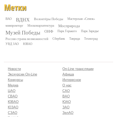
Метки
ВДНХ
ВАО
Волонтёры Победы
Мастерская «Сенеж»
минпромторг
Москомархитектура
Мосприрода
Музей Победы
ОНФ
Парк Горького
Парк Зарядье
Россия страна возможностей
Сбербанк
Таврида
Техноград
УВД ЗАО
ЮВАО
Новости
On-Line трансляции
Экскурсии On-Line
Афиша
Конкурсы
Интересное
Медиа
О нас
ЦАО
САО
СВАО
ВАО
ЮВАО
ЮАО
ЮЗАО
ЗАО
СЗАО
ЗелАО