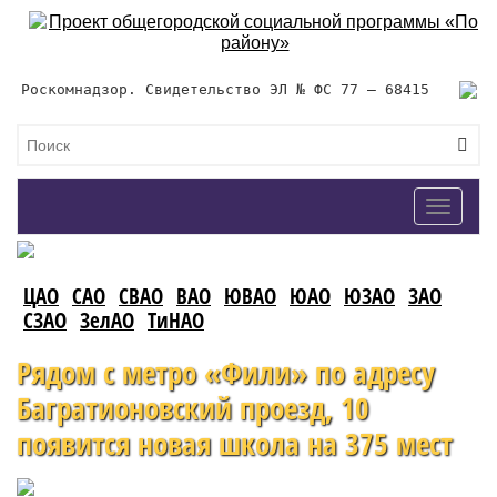
Роскомнадзор. Свидетельство ЭЛ № ФС 77 – 68415
Toggle
navigat
ЦАО
САО
СВАО
ВАО
ЮВАО
ЮАО
ЮЗАО
ЗАО
СЗАО
ЗелАО
ТиНАО
Рядом с метро «Фили» по адресу
Багратионовский проезд, 10
появится новая школа на 375 мест