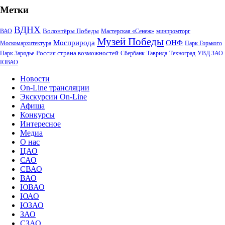
Метки
ВДНХ
Волонтёры Победы
ВАО
Мастерская «Сенеж»
минпромторг
Музей Победы
Мосприрода
ОНФ
Москомархитектура
Парк Горького
Россия страна возможностей
Парк Зарядье
Сбербанк
Таврида
Техноград
УВД ЗАО
ЮВАО
Новости
On-Line трансляции
Экскурсии On-Line
Афиша
Конкурсы
Интересное
Медиа
О нас
ЦАО
САО
СВАО
ВАО
ЮВАО
ЮАО
ЮЗАО
ЗАО
СЗАО