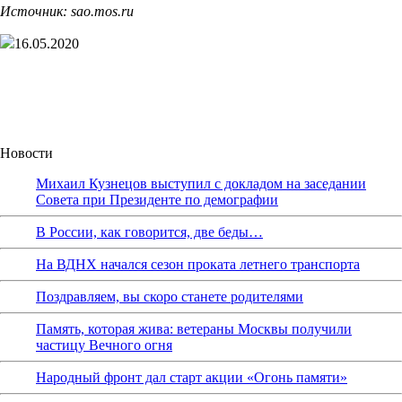
Источник: sao.mos.ru
16.05.2020
Новости
Михаил Кузнецов выступил с докладом на заседании
Совета при Президенте по демографии
В России, как говорится, две беды…
На ВДНХ начался сезон проката летнего транспорта
Поздравляем, вы скоро станете родителями
Память, которая жива: ветераны Москвы получили
частицу Вечного огня
Народный фронт дал старт акции «Огонь памяти»