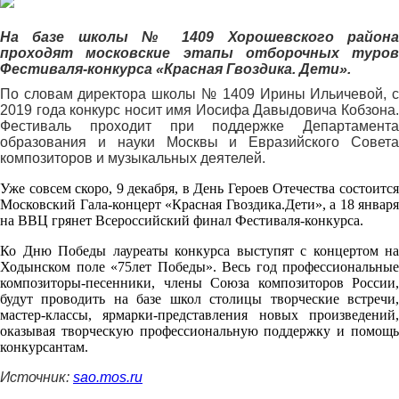
На базе школы № 1409 Хорошевского района
проходят московские этапы отборочных туров
Фестиваля-конкурса «Красная Гвоздика. Дети».
По словам директора школы № 1409 Ирины Ильичевой, с
2019 года конкурс носит имя Иосифа Давыдовича Кобзона.
Фестиваль проходит при поддержке Департамента
образования и науки Москвы и Евразийского Совета
композиторов и музыкальных деятелей.
Уже совсем скоро, 9 декабря, в День Героев Отечества состоится
Московский Гала-концерт «Красная Гвоздика.Дети», а 18 января
на ВВЦ грянет Всероссийский финал Фестиваля-конкурса.
Ко Дню Победы лауреаты конкурса выступят с концертом на
Ходынском поле «75лет Победы». Весь год профессиональные
композиторы-песенники, члены Союза композиторов России,
будут проводить на базе школ столицы творческие встречи,
мастер-классы, ярмарки-представления новых произведений,
оказывая творческую профессиональную поддержку и помощь
конкурсантам.
Источник:
sao.mos.ru