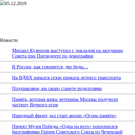
05.12.2019
Новости
Михаил Кузнецов выступил с докладом на заседании
Совета при Президенте по демографии
В России, как говорится, две беды…
На ВДНХ начался сезон проката летнего транспорта
Поздравляем, вы скоро станете родителями
Память, которая жива: ветераны Москвы получили
частицу Вечного огня
Народный фронт дал старт акции «Огонь памяти»
Проект Музея Победы «Одна на всех» пополнился
биографиями Героев Советского Союза из Чеченской