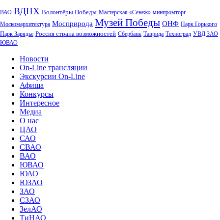
ВДНХ
Волонтёры Победы
ВАО
Мастерская «Сенеж»
минпромторг
Музей Победы
Мосприрода
ОНФ
Москомархитектура
Парк Горького
Россия страна возможностей
Парк Зарядье
Сбербанк
Таврида
Техноград
УВД ЗАО
ЮВАО
Новости
On-Line трансляции
Экскурсии On-Line
Афиша
Конкурсы
Интересное
Медиа
О нас
ЦАО
САО
СВАО
ВАО
ЮВАО
ЮАО
ЮЗАО
ЗАО
СЗАО
ЗелАО
ТиНАО