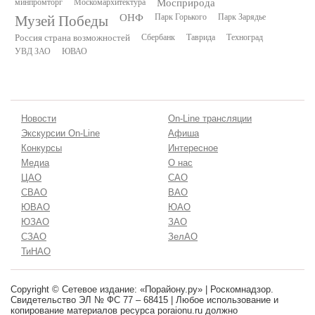
минпромторг
Москомархитектура
Мосприрода
Музей Победы
ОНФ
Парк Горького
Парк Зарядье
Россия страна возможностей
Сбербанк
Таврида
Техноград
УВД ЗАО
ЮВАО
Новости
On-Line трансляции
Экскурсии On-Line
Афиша
Конкурсы
Интересное
Медиа
О нас
ЦАО
САО
СВАО
ВАО
ЮВАО
ЮАО
ЮЗАО
ЗАО
СЗАО
ЗелАО
ТиНАО
Copyright © Сетевое издание: «Порайону.ру» | Роскомнадзор.
Свидетельство ЭЛ № ФС 77 – 68415 | Любое использование и
копирование материалов ресурса poraionu.ru должно