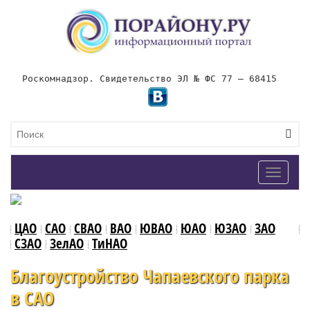
Роскомнадзор. Свидетельство ЭЛ № ФС 77 – 68415
Toggle
navigat
ЦАО
САО
СВАО
ВАО
ЮВАО
ЮАО
ЮЗАО
ЗАО
СЗАО
ЗелАО
ТиНАО
Благоустройство Чапаевского парка
в САО