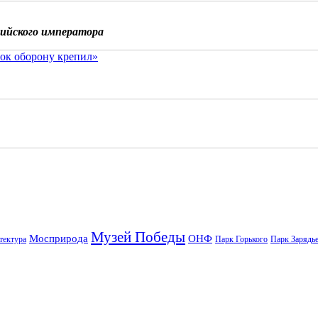
сийского императора
ок оборону крепил»
Музей Победы
Мосприрода
ОНФ
тектура
Парк Горького
Парк Зарядь