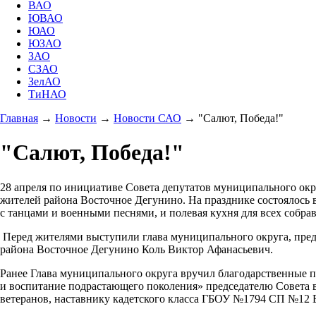
ВАО
ЮВАО
ЮАО
ЮЗАО
ЗАО
СЗАО
ЗелАО
ТиНАО
Главная
→
Новости
→
Новости САО
→
"Салют, Победа!"
"Салют, Победа!"
28 апреля по инициативе Совета депутатов муниципального ок
жителей района Восточное Дегунино. На празднике состоялось
с танцами и военными песнями, и полевая кухня для всех собр
Перед жителями выступили глава муниципального округа, пред
района Восточное Дегунино Коль Виктор Афанасьевич.
Ранее Глава муниципального округа вручил благодарственные 
и воспитание подрастающего поколения» председателю Совета 
ветеранов, наставнику кадетского класса ГБОУ №1794 СП №12