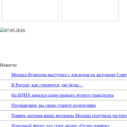
07.05.2016
Новости
Михаил Кузнецов выступил с докладом на заседании Сове
В России, как говорится, две беды…
На ВДНХ начался сезон проката летнего транспорта
Поздравляем, вы скоро станете родителями
Память, которая жива: ветераны Москвы получили частиц
Народный фронт дал старт акции «Огонь памяти»