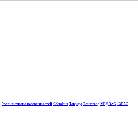
Россия страна возможностей
е
Сбербанк
Таврида
Техноград
УВД ЗАО
ЮВАО