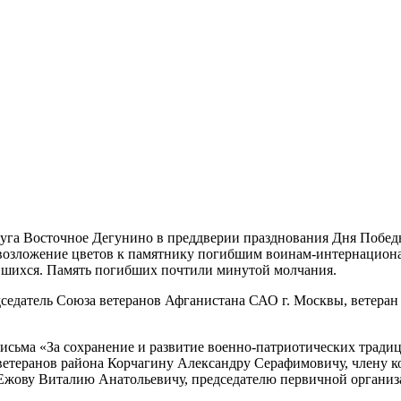
руга Восточное Дегунино в преддверии празднования Дня Побед
 возложение цветов к памятнику погибшим воинам-интернациона
авшихся. Память погибших почтили минутой молчания.
седатель Союза ветеранов Афганистана САО г. Москвы, ветеран
письма
«За
сохранение и развитие военно-патриотических традиц
ветеранов района Корчагину Александру Серафимовичу, члену 
 Ежову Виталию Анатольевичу, председателю первичной органи