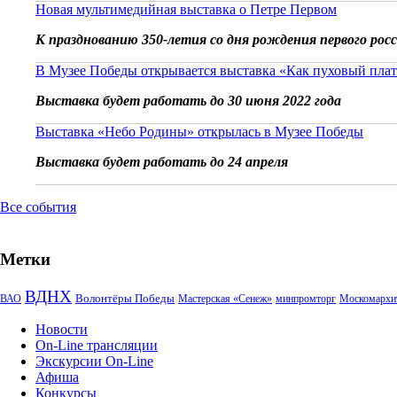
Новая мультимедийная выставка о Петре Первом
К празднованию 350-летия со дня рождения первого рос
В Музее Победы открывается выставка «Как пуховый плат
Выставка будет работать до 30 июня 2022 года
Выставка «Небо Родины» открылась в Музее Победы
Выставка будет работать до 24 апреля
Все события
Метки
ВДНХ
Волонтёры Победы
ВАО
Мастерская «Сенеж»
минпромторг
Москомархи
Новости
On-Line трансляции
Экскурсии On-Line
Афиша
Конкурсы