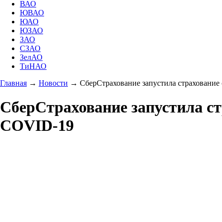
ВАО
ЮВАО
ЮАО
ЮЗАО
ЗАО
СЗАО
ЗелАО
ТиНАО
Главная
→
Новости
→
СберСтрахование запустила страховани
СберСтрахование запустила с
COVID-19