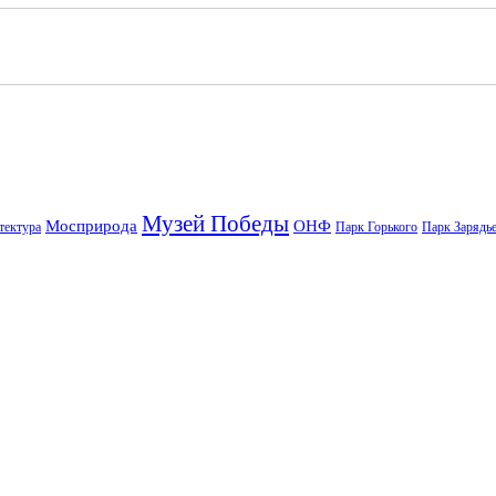
Музей Победы
Мосприрода
ОНФ
тектура
Парк Горького
Парк Зарядь