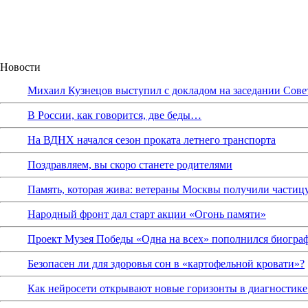
Новости
Михаил Кузнецов выступил с докладом на заседании Сове
В России, как говорится, две беды…
На ВДНХ начался сезон проката летнего транспорта
Поздравляем, вы скоро станете родителями
Память, которая жива: ветераны Москвы получили частиц
Народный фронт дал старт акции «Огонь памяти»
Проект Музея Победы «Одна на всех» пополнился биограф
Безопасен ли для здоровья сон в «картофельной кровати»?
Как нейросети открывают новые горизонты в диагностике