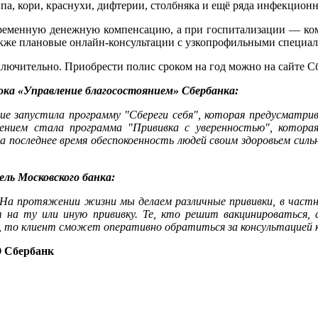
а, кори, краснухи, дифтерии, столбняка и ещё ряда инфекцион
ременную денежную компенсацию, а при госпитализации — комп
акже плановые онлайн-консультации с узкопрофильными специал
 включительно. Приобрести полис сроком на год можно на сайте 
ока «Управление благосостоянием» Сбербанка:
ние запустила программу "Сбереги себя", которая предусматр
ением стала программа "Прививка с уверенностью", котора
а последнее время обеспокоенность людей своим здоровьем сил
тель
Московского банка:
 На протяжении жизни мы делаем различные прививки, в частно
 на ту или иную прививку. Те, кто решит вакцинироваться, 
 то клиент сможет оперативно обратиться за консультацией к
 Сбербанк