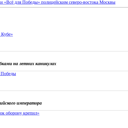
ки «Всё для Победы» полицейским северо-востока Москвы
о Кубе»
бками на летних каникулах
 Победы
сийского императора
ок оборону крепил»