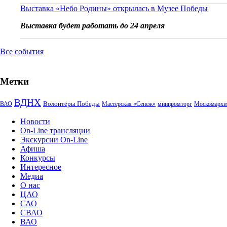
Выставка «Небо Родины» открылась в Музее Победы
Выставка будет работать до 24 апреля
Все события
Метки
ВДНХ
Волонтёры Победы
ВАО
Мастерская «Сенеж»
минпромторг
Москомархи
Новости
On-Line трансляции
Экскурсии On-Line
Афиша
Конкурсы
Интересное
Медиа
О нас
ЦАО
САО
СВАО
ВАО