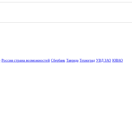
Россия страна возможностей
е
Сбербанк
Таврида
Техноград
УВД ЗАО
ЮВАО