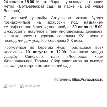
24 июля в 15.00
. Место сбора — у выхода со станции
метро «Ботанический сад» (в парке на 1-й улице
Леонова).
С историей усадьбы Алтуфьево можно булдет
познакомиться на экскурсии под названием
«Алтуфьевские берега»; она пройдет
30 июля в 15.00
.
Экскурсанты погуляют в тени многовековых деревьев,
а также посетят церковь середины XVIII века и
господский дом усадьбы середины XIX века.
Прогуляться по берегам Яузы приглашают всех
желающих
10 августа в 12.00
. Участники увидят
усадьбу Свиблово, парк «Леоново», храм
Живоначальной Троицы. Сбор участников на выходе
со станции метро «Ботанический сад».
Источник:
https://svao.mos.ru
ВДНХ
08.07.2019