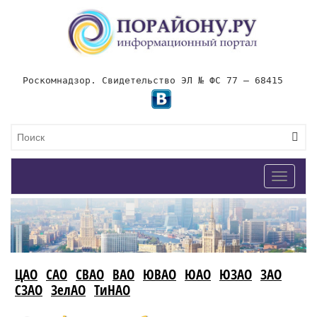
Роскомнадзор. Свидетельство ЭЛ № ФС 77 – 68415
Toggle
navigat
ЦАО
САО
СВАО
ВАО
ЮВАО
ЮАО
ЮЗАО
ЗАО
СЗАО
ЗелАО
ТиНАО