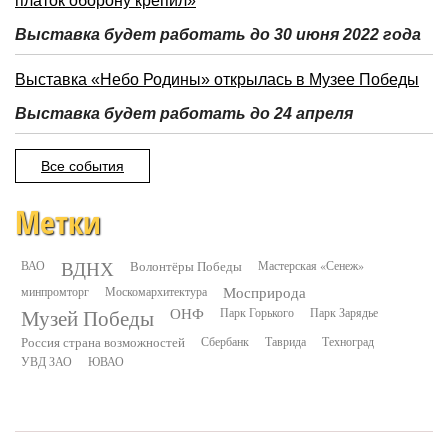
платок оборону крепил»
Выставка будет работать до 30 июня 2022 года
Выставка «Небо Родины» открылась в Музее Победы
Выставка будет работать до 24 апреля
Все события
Метки
ВДНХ
ВАО
Волонтёры Победы
Мастерская «Сенеж»
минпромторг
Москомархитектура
Мосприрода
Музей Победы
ОНФ
Парк Горького
Парк Зарядье
Россия страна возможностей
Сбербанк
Таврида
Техноград
УВД ЗАО
ЮВАО