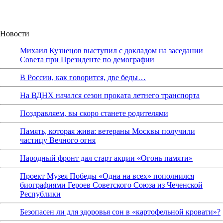
Новости
Михаил Кузнецов выступил с докладом на заседании
Совета при Президенте по демографии
В России, как говорится, две беды…
На ВДНХ начался сезон проката летнего транспорта
Поздравляем, вы скоро станете родителями
Память, которая жива: ветераны Москвы получили
частицу Вечного огня
Народный фронт дал старт акции «Огонь памяти»
Проект Музея Победы «Одна на всех» пополнился
биографиями Героев Советского Союза из Чеченской
Республики
Безопасен ли для здоровья сон в «картофельной кровати»?