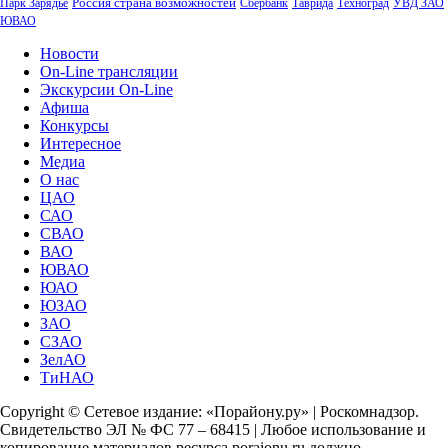
Россия страна возможностей
Парк Зарядье
Сбербанк
Таврида
Техноград
УВД ЗАО
ЮВАО
Новости
On-Line трансляции
Экскурсии On-Line
Афиша
Конкурсы
Интересное
Медиа
О нас
ЦАО
САО
СВАО
ВАО
ЮВАО
ЮАО
ЮЗАО
ЗАО
СЗАО
ЗелАО
ТиНАО
Copyright © Сетевое издание: «Порайону.ру» | Роскомнадзор.
Свидетельство ЭЛ № ФС 77 – 68415 | Любое использование и
копирование материалов ресурса poraionu.ru должно