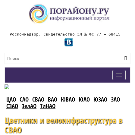
Роскомнадзор. Свидетельство ЭЛ № ФС 77 – 68415
Toggle
navigat
ЦАО
САО
СВАО
ВАО
ЮВАО
ЮАО
ЮЗАО
ЗАО
СЗАО
ЗелАО
ТиНАО
Цветники и велоинфраструктура в
СВАО