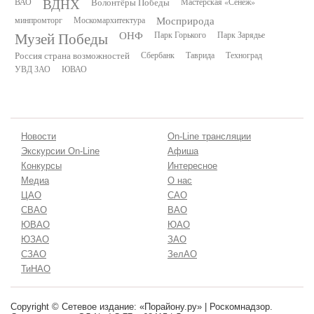
ВДНХ
ВАО
Волонтёры Победы
Мастерская «Сенеж»
минпромторг
Москомархитектура
Мосприрода
Музей Победы
ОНФ
Парк Горького
Парк Зарядье
Россия страна возможностей
Сбербанк
Таврида
Техноград
УВД ЗАО
ЮВАО
Новости
On-Line трансляции
Экскурсии On-Line
Афиша
Конкурсы
Интересное
Медиа
О нас
ЦАО
САО
СВАО
ВАО
ЮВАО
ЮАО
ЮЗАО
ЗАО
СЗАО
ЗелАО
ТиНАО
Copyright © Сетевое издание: «Порайону.ру» | Роскомнадзор.