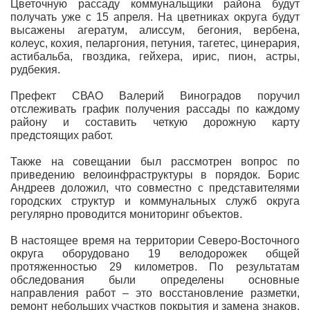
Цветочную рассаду коммунальщики района будут
получать уже с 15 апреля. На цветниках округа будут
высажены агератум, алиссум, бегония, вербена,
колеус, кохия, пеларгония, петуния, тагетес, цинерария,
астибальба, гвоздика, гейхера, ирис, пион, астры,
рудбекия.
Префект СВАО Валерий Виноградов поручил
отслеживать график получения рассады по каждому
району и составить четкую дорожную карту
предстоящих работ.
Также на совещании был рассмотрен вопрос по
приведению велоинфраструктуры в порядок. Борис
Андреев доложил, что совместно с представителями
городских структур и коммунальных служб округа
регулярно проводится мониторинг объектов.
В настоящее время на территории Северо-Восточного
округа оборудовано 19 велодорожек общей
протяженностью 29 километров. По результатам
обследования были определены основные
направления работ – это восстановление разметки,
ремонт небольших участков покрытия и замена знаков.