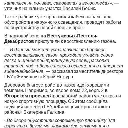
кататься на роликах, самокатах и велосипедах»
, —
уточнил начальник участка Василий Бобик.
Также рабочие уже проложили кабель-каналы для
обустройства наружного освещения, проводят работы
по обустройству новой сцены и проч.
В парковой зоне
на Бестужевых-Пестеля-
Декабристов
приступили к восстановлению газона.
— В данный момент устанавливают бордюры,
восстанавливают газон, проходит укладка слоёв
песка и щебня под тропинучную сеть, раскопка
траншеи под кабель силового освещения и интернет
видеонаблюдения
, — рассказал заместитель директора
ГБУ «Жилищник» Юрий Нежура.
Дворовое благоустройство также идет хорошими
темпами. Например, во дворе дома 22, корп. 2
в
Югорском проезде
(Ярославский район) уже открыли
новую спортивную площадку. Об этом сообщила
ведущий инженер ГБУ «Жилищник Ярославского
района» Екатерина Галкина.
«Во дворе обустроили современную площадку для
воркаута с брусьями, лавками для отжимания и