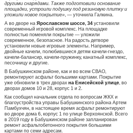
другими снарядами. Также подготовили основание
площадки, устроили подушку под резиновую плитку и
уложили новое покрытие»
, — уточнила Галкина.
А во дворе на
Ярославском шоссе, 34
установили
современный игровой комплекс. На площадке
полностью поменяли покрытие — уложили
современное, безопасное. На радость детворе
установили новые игровые элементы. Например,
двойные качели, полюбившиеся детям качели-гнездо,
качели-балансир, качели-пружинку, канатный комплекс,
песочницу и другие.
В Бабушкинском районе, как и во всем СВАО,
ремонтируют асфальт большими картами. Покрытие
уже обновили в трех дворах
на Енисейской улице
, во
дворах домов 10 и 28, корпус 1 и 2.
Как сообщил начальник отдела по вопросам ЖКХ и
благоустройства управы Бабушкинского района Артем
Памбухчян, в настоящее время асфальт ремонтируют
во дворе дома 6, корпус 1 по улице Верхоянской. Всего
в 2019 году в Бабушкинском районе запланирован
ремонт асфальтобетонного покрытия большими
картами по семи адресам.