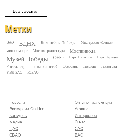
Все события
Метки
ВДНХ
ВАО
Волонтёры Победы
Мастерская «Сенеж»
минпромторг
Москомархитектура
Мосприрода
Музей Победы
ОНФ
Парк Горького
Парк Зарядье
Россия страна возможностей
Сбербанк
Таврида
Техноград
УВД ЗАО
ЮВАО
Новости
On-Line трансляции
Экскурсии On-Line
Афиша
Конкурсы
Интересное
Медиа
О нас
ЦАО
САО
СВАО
ВАО