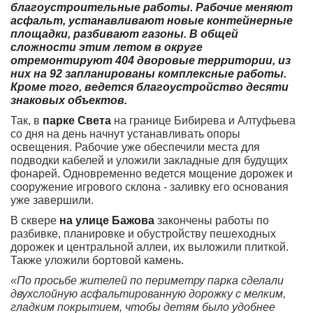
благоустроительные работы. Рабочие меняют
асфальт, устанавливают новые контейнерные
площадки, разбивают газоны. В общей
сложности этим летом в округе
отремонтируют 404 дворовые территории, из
них на 92 запланированы комплексные работы.
Кроме того, ведется благоустройство десяти
знаковых объектов.
Так, в
парке Света
на границе Бибирева и Алтуфьева
со дня на день начнут устанавливать опоры
освещения. Рабочие уже обеспечили места для
подводки кабелей и уложили закладные для будущих
фонарей. Одновременно ведется мощение дорожек и
сооружение игрового склона - заливку его основания
уже завершили.
В сквере
на улице Бажова
закончены работы по
разбивке, планировке и обустройству пешеходных
дорожек и центральной аллеи, их выложили плиткой.
Также уложили бортовой камень.
«По просьбе жителей по периметру парка сделали
двухслойную асфальтированную дорожку с мелким,
гладким покрытием, чтобы детям было удобнее