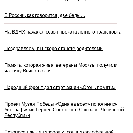
В России, как говорится, две беды…
На ВДНХ начался сезон проката летнего транспорта
Поздравляем, вы скоро станете родителями
Память, которая жива: ветераны Москвы получили
частицу Вечного огня
Народный фронт дал старт акции «Огонь памяти»
Проект Музея Победы «Одна на всех» пополнился
биографиями Героев Советского Союза из Чеченской
Республики
Безопасен ли для здоровья сон в «картофельной