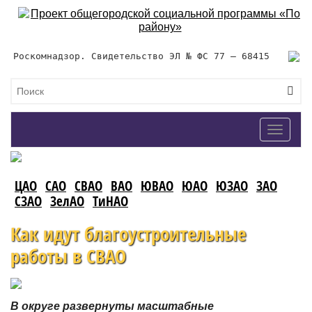
Роскомнадзор. Свидетельство ЭЛ № ФС 77 – 68415
Toggle
navigat
ЦАО
САО
СВАО
ВАО
ЮВАО
ЮАО
ЮЗАО
ЗАО
СЗАО
ЗелАО
ТиНАО
Как идут благоустроительные
работы в СВАО
В округе развернуты масштабные