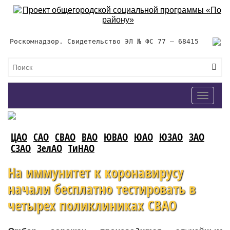
Роскомнадзор. Свидетельство ЭЛ № ФС 77 – 68415
Toggle
navigat
ЦАО
САО
СВАО
ВАО
ЮВАО
ЮАО
ЮЗАО
ЗАО
СЗАО
ЗелАО
ТиНАО
На иммунитет к коронавирусу
начали бесплатно тестировать в
четырех поликлиниках СВАО