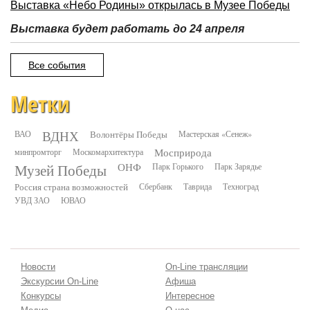
Выставка «Небо Родины» открылась в Музее Победы
Выставка будет работать до 24 апреля
Все события
Метки
ВДНХ
ВАО
Волонтёры Победы
Мастерская «Сенеж»
минпромторг
Москомархитектура
Мосприрода
Музей Победы
ОНФ
Парк Горького
Парк Зарядье
Россия страна возможностей
Сбербанк
Таврида
Техноград
УВД ЗАО
ЮВАО
Новости
On-Line трансляции
Экскурсии On-Line
Афиша
Конкурсы
Интересное