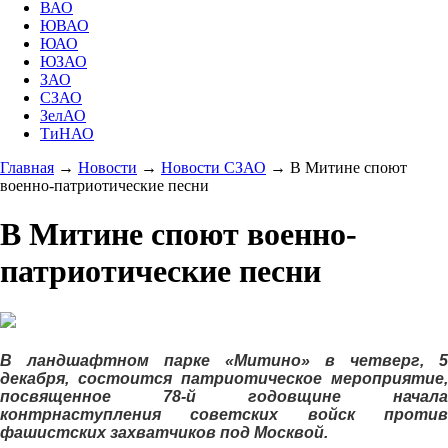
ВАО
ЮВАО
ЮАО
ЮЗАО
ЗАО
СЗАО
ЗелАО
ТиНАО
Главная
→
Новости
→
Новости СЗАО
→
В Митине споют
военно-патриотические песни
В Митине споют военно-
патриотические песни
В ландшафтном парке «Митино» в четверг, 5
декабря, состоится патриотическое мероприятие,
посвященное 78-й годовщине начала
контрнаступления советских войск против
фашистских захватчиков под Москвой.