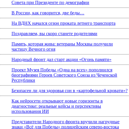
Совета при Президенте по демографии
В России, как говорится, две беды…
На ВДНХ начался сезон проката летнего транспорта
Поздравляем, вы скоро станете родителями
Память, которая жива: ветераны Москвы получили
частицу Вечного огня
Народный фронт дал старт акции «Огонь памяти»
Проект Музея Победы «Одна на всех» пополнился
биографиями Героев Советского Союза из Чеченской
Республики
Безопасен ли для здоровья сон в «картофельной кровати»?
Как нейросети открывают новые горизонты в
диагностике: реальные кейсы и перспективы
использования ИИ
Представители Народного фронта вручили нагрудные
знаки «Всё для Победы» полицейским северо-востока