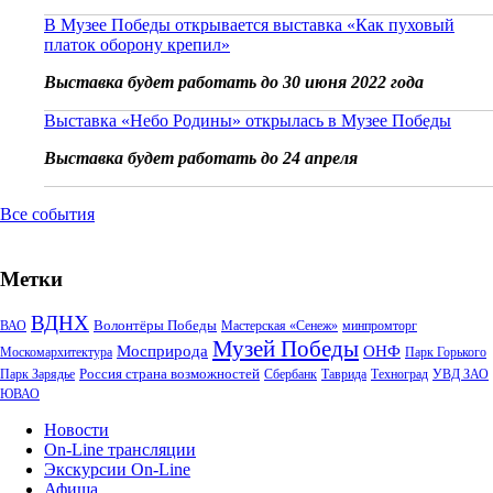
В Музее Победы открывается выставка «Как пуховый
платок оборону крепил»
Выставка будет работать до 30 июня 2022 года
Выставка «Небо Родины» открылась в Музее Победы
Выставка будет работать до 24 апреля
Все события
Метки
ВДНХ
Волонтёры Победы
ВАО
Мастерская «Сенеж»
минпромторг
Музей Победы
Мосприрода
ОНФ
Москомархитектура
Парк Горького
Россия страна возможностей
Парк Зарядье
Сбербанк
Таврида
Техноград
УВД ЗАО
ЮВАО
Новости
On-Line трансляции
Экскурсии On-Line
Афиша