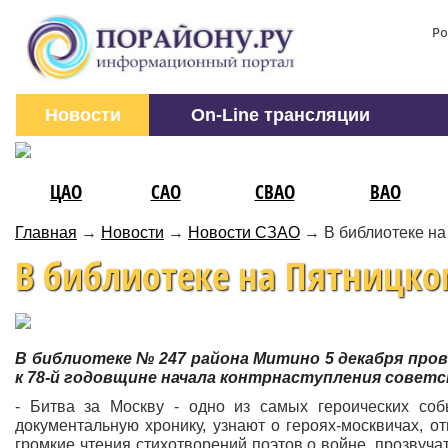
Ро
Новости
On-Line трансляции
ЦАО
САО
СВАО
ВАО
Главная
→
Новости
→
Новости СЗАО
→
В библиотеке на
В библиотеке на Пятницко
В библиотеке № 247 района Митино 5 декабря про
к 78-й годовщине начала контрнаступления советс
- Битва за Москву - одно из самых героических соб
документальную хронику, узнают о героях-москвичах, о
громкие чтения стихотворений поэтов о войне, прозвуча