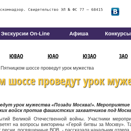
скомнадзор. Свидетельство ЭЛ № ФС 77 – 68415
Экскурсии On-Line
Афиша
Конкурсы
ЮВАО
ЮАО
ЮЗАО
ЗАО
 Пятницком шоссе проведут урок мужества
м шоссе проведут урок муже
ведут урок мужества «Позади Москва!». Мероприятие
ких войск против фашистских захватчиков под Моск
ытий Великой Отечественной войны. Участники меропр
тветят на вопросы викторины «Герой битвы за Москву». Т
т песни, посвященные ВОВ, - рассказала начальник отдела