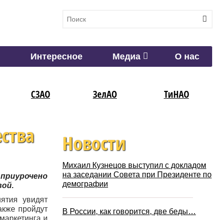
Интересное
Медиа
О нас
СЗАО
ЗелАО
ТиНАО
ства
Новости
Михаил Кузнецов выступил с докладом
на заседании Совета при Президенте по
 приурочено
демографии
вой.
иятия увидят
акже пройдут
В России, как говорится, две беды…
 маркетинга и