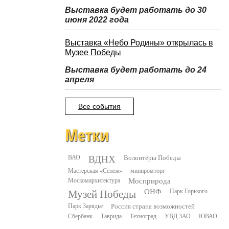
Выставка будет работать до 30
июня 2022 года
Выставка «Небо Родины» открылась в
Музее Победы
Выставка будет работать до 24
апреля
Все события
Метки
ВДНХ
ВАО
Волонтёры Победы
Мастерская «Сенеж»
минпромторг
Москомархитектура
Мосприрода
Музей Победы
ОНФ
Парк Горького
Парк Зарядье
Россия страна возможностей
Сбербанк
Таврида
Техноград
УВД ЗАО
ЮВАО