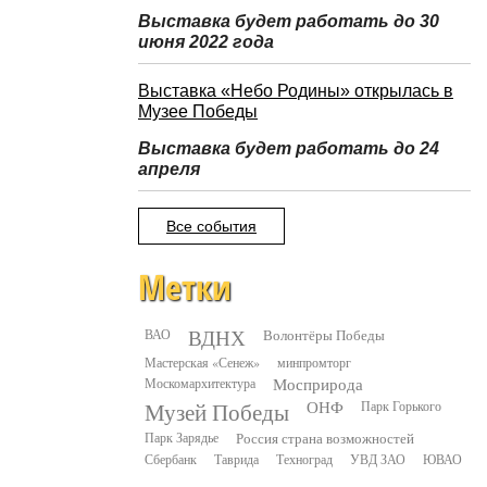
Выставка будет работать до 30
июня 2022 года
Выставка «Небо Родины» открылась в
Музее Победы
Выставка будет работать до 24
апреля
Все события
Метки
ВДНХ
ВАО
Волонтёры Победы
Мастерская «Сенеж»
минпромторг
Москомархитектура
Мосприрода
Музей Победы
ОНФ
Парк Горького
Парк Зарядье
Россия страна возможностей
Сбербанк
Таврида
Техноград
УВД ЗАО
ЮВАО