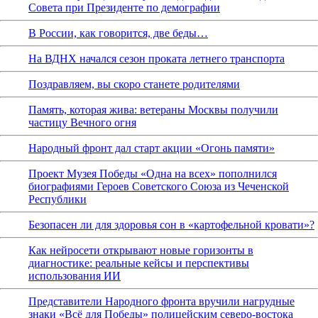
Совета при Президенте по демографии
В России, как говорится, две беды…
На ВДНХ начался сезон проката летнего транспорта
Поздравляем, вы скоро станете родителями
Память, которая жива: ветераны Москвы получили
частицу Вечного огня
Народный фронт дал старт акции «Огонь памяти»
Проект Музея Победы «Одна на всех» пополнился
биографиями Героев Советского Союза из Чеченской
Республики
Безопасен ли для здоровья сон в «картофельной кровати»?
Как нейросети открывают новые горизонты в
диагностике: реальные кейсы и перспективы
использования ИИ
Представители Народного фронта вручили нагрудные
знаки «Всё для Победы» полицейским северо-востока