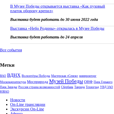
В Музее Победы открывается выставка «Как пуховый
платок оборону крепил»
Выставка будет работать до 30 июня 2022 года
Выставка «Небо Родины» открылась в Музее Победы
Выставка будет работать до 24 апреля
Все события
Метки
ВДНХ
Волонтёры Победы
ВАО
Мастерская «Сенеж»
минпромторг
Музей Победы
Мосприрода
ОНФ
Москомархитектура
Парк Горького
Россия страна возможностей
Парк Зарядье
Сбербанк
Таврида
Техноград
УВД ЗАО
ЮВАО
Новости
On-Line трансляции
Экскурсии On-Line
Афиша