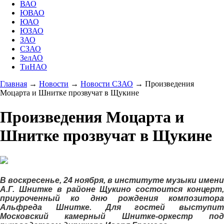
ВАО
ЮВАО
ЮАО
ЮЗАО
ЗАО
СЗАО
ЗелАО
ТиНАО
Главная
→
Новости
→
Новости СЗАО
→
Произведения
Моцарта и Шнитке прозвучат в Щукине
Произведения Моцарта и
Шнитке прозвучат в Щукине
В воскресенье, 24 ноября, в институте музыки имени
А.Г. Шнитке в районе Щукино состоится концерт,
приуроченный ко дню рождения композитора
Альфреда Шнитке. Для гостей выступит
Московский камерный Шнитке-оркестр под