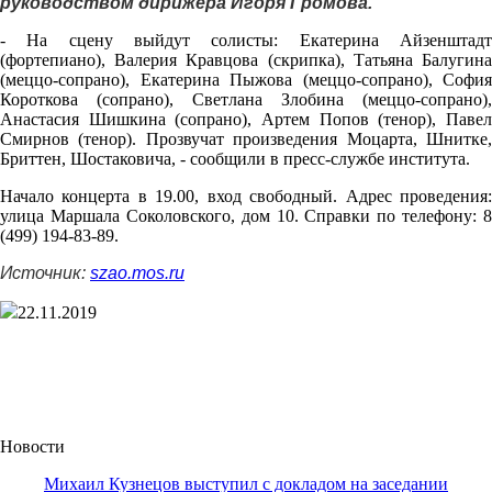
руководством дирижера Игоря Громова.
- На сцену выйдут солисты: Екатерина Айзенштадт
(фортепиано), Валерия Кравцова (скрипка), Татьяна Балугина
(меццо-сопрано), Екатерина Пыжова (меццо-сопрано), София
Короткова (сопрано), Светлана Злобина (меццо-сопрано),
Анастасия Шишкина (сопрано), Артем Попов (тенор), Павел
Смирнов (тенор). Прозвучат произведения Моцарта, Шнитке,
Бриттен, Шостаковича, - сообщили в пресс-службе института.
Начало концерта в 19.00, вход свободный. Адрес проведения:
улица Маршала Соколовского, дом 10. Справки по телефону: 8
(499) 194-83-89.
Источник:
szao.mos.ru
22.11.2019
Новости
Михаил Кузнецов выступил с докладом на заседании