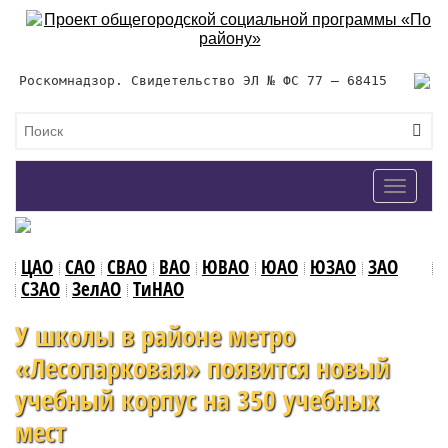
Роскомнадзор. Свидетельство ЭЛ № ФС 77 – 68415
Toggle
navigat
ЦАО
САО
СВАО
ВАО
ЮВАО
ЮАО
ЮЗАО
ЗАО
СЗАО
ЗелАО
ТиНАО
У школы в районе метро
«Лесопарковая» появится новый
учебный корпус на 350 учебных
мест