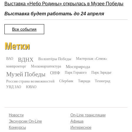
Выставка «Небо Родины» открылась в Музее Победы
Выставка будет работать до 24 апреля
Все события
Метки
ВДНХ
ВАО
Волонтёры Победы
Мастерская «Сенеж»
минпромторг
Москомархитектура
Мосприрода
Музей Победы
ОНФ
Парк Горького
Парк Зарядье
Россия страна возможностей
Сбербанк
Таврида
Техноград
УВД ЗАО
ЮВАО
Новости
On-Line трансляции
Экскурсии On-Line
Афиша
Конкурсы
Интересное