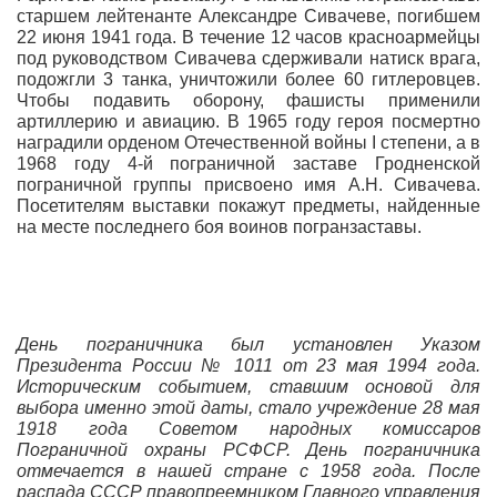
старшем лейтенанте Александре Сивачеве, погибшем
22 июня 1941 года. В течение 12 часов красноармейцы
под руководством Сивачева сдерживали натиск врага,
подожгли 3 танка, уничтожили более 60 гитлеровцев.
Чтобы подавить оборону, фашисты применили
артиллерию и авиацию. В 1965 году героя посмертно
наградили орденом Отечественной войны I степени, а в
1968 году 4-й пограничной заставе Гродненской
пограничной группы присвоено имя А.Н. Сивачева.
Посетителям выставки покажут предметы, найденные
на месте последнего боя воинов погранзаставы.
День пограничника был установлен Указом
Президента России № 1011 от 23 мая 1994 года.
Историческим событием, ставшим основой для
выбора именно этой даты, стало учреждение 28 мая
1918 года Советом народных комиссаров
Пограничной охраны РСФСР. День пограничника
отмечается в нашей стране с 1958 года. После
распада СССР правопреемником Главного управления