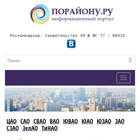
Роскомнадзор. Свидетельство ЭЛ № ФС 77 – 68415
Toggle
navigat
ЦАО
САО
СВАО
ВАО
ЮВАО
ЮАО
ЮЗАО
ЗАО
СЗАО
ЗелАО
ТиНАО