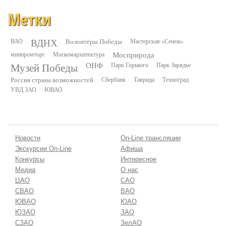
Метки
ВДНХ
ВАО
Волонтёры Победы
Мастерская «Сенеж»
минпромторг
Москомархитектура
Мосприрода
Музей Победы
ОНФ
Парк Горького
Парк Зарядье
Россия страна возможностей
Сбербанк
Таврида
Техноград
УВД ЗАО
ЮВАО
Новости
On-Line трансляции
Экскурсии On-Line
Афиша
Конкурсы
Интересное
Медиа
О нас
ЦАО
САО
СВАО
ВАО
ЮВАО
ЮАО
ЮЗАО
ЗАО
СЗАО
ЗелАО