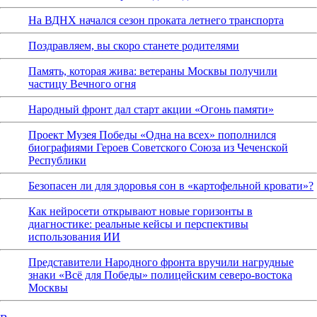
На ВДНХ начался сезон проката летнего транспорта
Поздравляем, вы скоро станете родителями
Память, которая жива: ветераны Москвы получили
частицу Вечного огня
Народный фронт дал старт акции «Огонь памяти»
Проект Музея Победы «Одна на всех» пополнился
биографиями Героев Советского Союза из Чеченской
Республики
Безопасен ли для здоровья сон в «картофельной кровати»?
Как нейросети открывают новые горизонты в
диагностике: реальные кейсы и перспективы
использования ИИ
Представители Народного фронта вручили нагрудные
знаки «Всё для Победы» полицейским северо-востока
Москвы