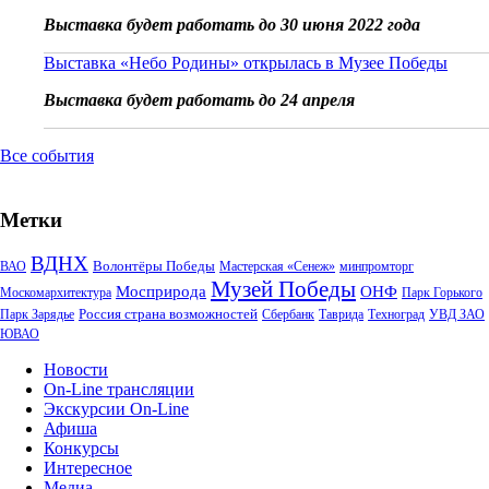
Выставка будет работать до 30 июня 2022 года
Выставка «Небо Родины» открылась в Музее Победы
Выставка будет работать до 24 апреля
Все события
Метки
ВДНХ
Волонтёры Победы
ВАО
Мастерская «Сенеж»
минпромторг
Музей Победы
Мосприрода
ОНФ
Москомархитектура
Парк Горького
Россия страна возможностей
Парк Зарядье
Сбербанк
Таврида
Техноград
УВД ЗАО
ЮВАО
Новости
On-Line трансляции
Экскурсии On-Line
Афиша
Конкурсы
Интересное
Медиа