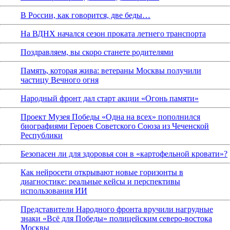
В России, как говорится, две беды…
На ВДНХ начался сезон проката летнего транспорта
Поздравляем, вы скоро станете родителями
Память, которая жива: ветераны Москвы получили
частицу Вечного огня
Народный фронт дал старт акции «Огонь памяти»
Проект Музея Победы «Одна на всех» пополнился
биографиями Героев Советского Союза из Чеченской
Республики
Безопасен ли для здоровья сон в «картофельной кровати»?
Как нейросети открывают новые горизонты в
диагностике: реальные кейсы и перспективы
использования ИИ
Представители Народного фронта вручили нагрудные
знаки «Всё для Победы» полицейским северо-востока
Москвы