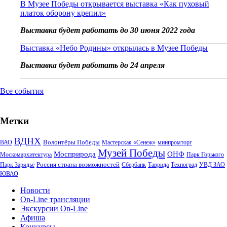
В Музее Победы открывается выставка «Как пуховый
платок оборону крепил»
Выставка будет работать до 30 июня 2022 года
Выставка «Небо Родины» открылась в Музее Победы
Выставка будет работать до 24 апреля
Все события
Метки
ВДНХ
Волонтёры Победы
ВАО
Мастерская «Сенеж»
минпромторг
Музей Победы
Мосприрода
ОНФ
Москомархитектура
Парк Горького
Россия страна возможностей
Парк Зарядье
Сбербанк
Таврида
Техноград
УВД ЗАО
ЮВАО
Новости
On-Line трансляции
Экскурсии On-Line
Афиша
Конкурсы