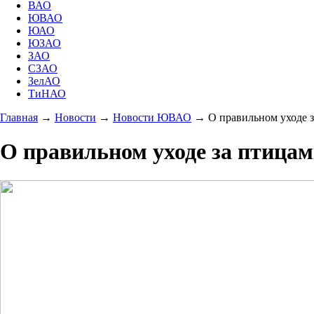
ВАО
ЮВАО
ЮАО
ЮЗАО
ЗАО
СЗАО
ЗелАО
ТиНАО
Главная
→
Новости
→
Новости ЮВАО
→
О правильном уходе з
О правильном уходе за птицам