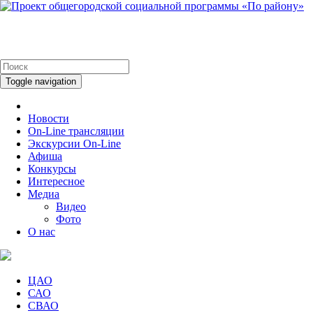
Toggle navigation
Новости
On-Line трансляции
Экскурсии On-Line
Афиша
Конкурсы
Интересное
Медиа
Видео
Фото
О нас
ЦАО
САО
СВАО