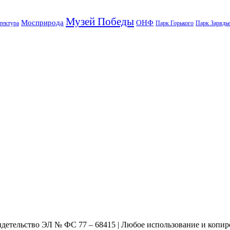
Музей Победы
Мосприрода
ОНФ
тектура
Парк Горького
Парк Зарядь
видетельство ЭЛ № ФС 77 – 68415 | Любое использование и копир