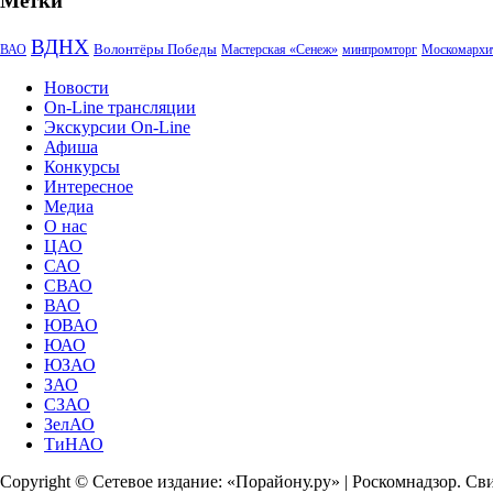
Метки
ВДНХ
Волонтёры Победы
ВАО
Мастерская «Сенеж»
минпромторг
Москомархи
Новости
On-Line трансляции
Экскурсии On-Line
Афиша
Конкурсы
Интересное
Медиа
О нас
ЦАО
САО
СВАО
ВАО
ЮВАО
ЮАО
ЮЗАО
ЗАО
СЗАО
ЗелАО
ТиНАО
Copyright © Сетевое издание: «Порайону.ру» | Роскомнадзор. С