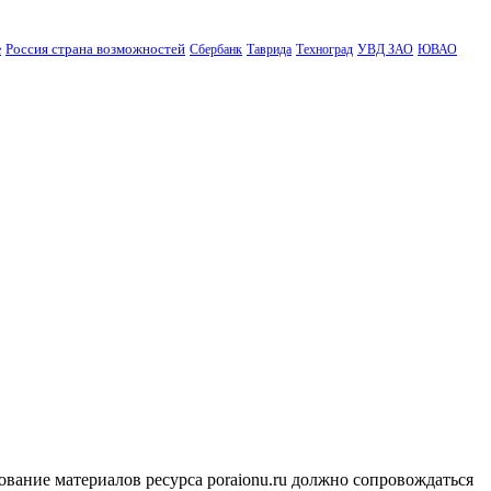
Россия страна возможностей
е
Сбербанк
Таврида
Техноград
УВД ЗАО
ЮВАО
ование материалов ресурса poraionu.ru должно сопровождаться