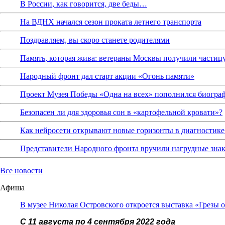
В России, как говорится, две беды…
На ВДНХ начался сезон проката летнего транспорта
Поздравляем, вы скоро станете родителями
Память, которая жива: ветераны Москвы получили частиц
Народный фронт дал старт акции «Огонь памяти»
Проект Музея Победы «Одна на всех» пополнился биограф
Безопасен ли для здоровья сон в «картофельной кровати»?
Как нейросети открывают новые горизонты в диагностике
Представители Народного фронта вручили нагрудные зна
Все новости
Афиша
В музее Николая Островского откроется выставка «Грезы 
С 11 августа по 4 сентября 2022 года