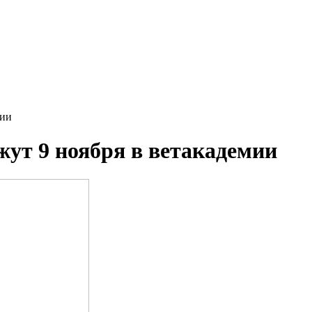
мии
жут 9 ноября в ветакадемии