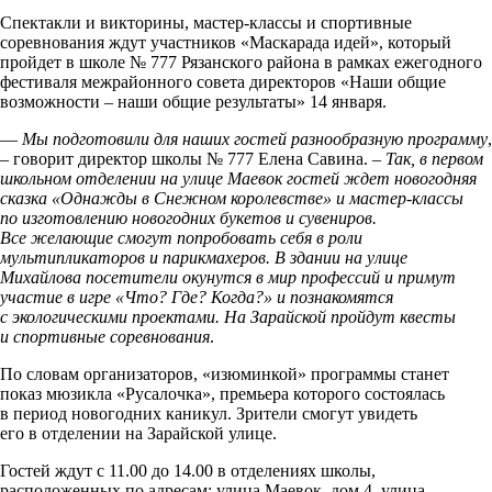
Спектакли и викторины, мастер-классы и спортивные
соревнования ждут участников
«Маскарада
идей», который
пройдет в школе № 777 Рязанского района в рамках ежегодного
фестиваля межрайонного совета директоров
«Наши
общие
возможности – наши общие результаты» 14 января.
—
Мы подготовили для наших гостей разнообразную программу
,
– говорит директор школы № 777 Елена Савина. –
Так, в первом
школьном отделении на улице Маевок гостей ждет новогодняя
сказка
«Однажды
в Снежном королевстве» и мастер-классы
по изготовлению новогодних букетов и сувениров.
Все желающие смогут попробовать себя в роли
мультипликаторов и парикмахеров. В здании на улице
Михайлова посетители окунутся в мир профессий и примут
участие в игре
«Что
? Где? Когда?» и познакомятся
с экологическими проектами. На Зарайской пройдут квесты
и спортивные соревнования
.
По словам организаторов,
«изюминкой
» программы станет
показ мюзикла
«Русалочка
», премьера которого состоялась
в период новогодних каникул. Зрители смогут увидеть
его в отделении на Зарайской улице.
Гостей ждут с 11.00 до 14.00 в отделениях школы,
расположенных по адресам: улица Маевок, дом 4, улица