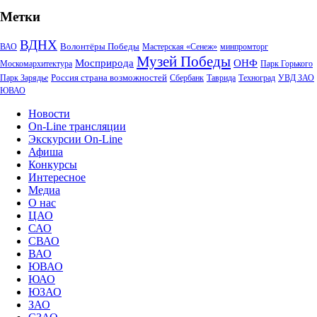
Метки
ВДНХ
Волонтёры Победы
ВАО
Мастерская «Сенеж»
минпромторг
Музей Победы
Мосприрода
ОНФ
Москомархитектура
Парк Горького
Россия страна возможностей
Парк Зарядье
Сбербанк
Таврида
Техноград
УВД ЗАО
ЮВАО
Новости
On-Line трансляции
Экскурсии On-Line
Афиша
Конкурсы
Интересное
Медиа
О нас
ЦАО
САО
СВАО
ВАО
ЮВАО
ЮАО
ЮЗАО
ЗАО