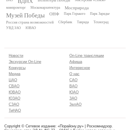
ВДНХ
Волонтёры Победы
минпромторг
Москомархитектура
Мосприрода
Музей Победы
ОНФ
Парк Горького
Парк Зарядье
Россия страна возможностей
Сбербанк
Таврида
Техноград
УВД ЗАО
ЮВАО
Новости
On-Line трансляции
Экскурсии On-Line
Афиша
Конкурсы
Интересное
Медиа
О нас
ЦАО
САО
СВАО
ВАО
ЮВАО
ЮАО
ЮЗАО
ЗАО
СЗАО
ЗелАО
ТиНАО
Copyright © Сетевое издание: «Порайону.ру» | Роскомнадзор.