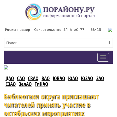
Роскомнадзор. Свидетельство ЭЛ № ФС 77 – 68415
Toggle
navigat
ЦАО
САО
СВАО
ВАО
ЮВАО
ЮАО
ЮЗАО
ЗАО
СЗАО
ЗелАО
ТиНАО
Библиотеки округа приглашают
читателей принять участие в
октябрьских мероприятиях