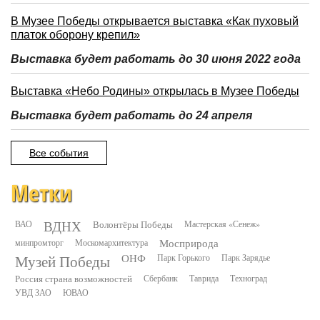
В Музее Победы открывается выставка «Как пуховый
платок оборону крепил»
Выставка будет работать до 30 июня 2022 года
Выставка «Небо Родины» открылась в Музее Победы
Выставка будет работать до 24 апреля
Все события
Метки
ВДНХ
ВАО
Волонтёры Победы
Мастерская «Сенеж»
минпромторг
Москомархитектура
Мосприрода
Музей Победы
ОНФ
Парк Горького
Парк Зарядье
Россия страна возможностей
Сбербанк
Таврида
Техноград
УВД ЗАО
ЮВАО