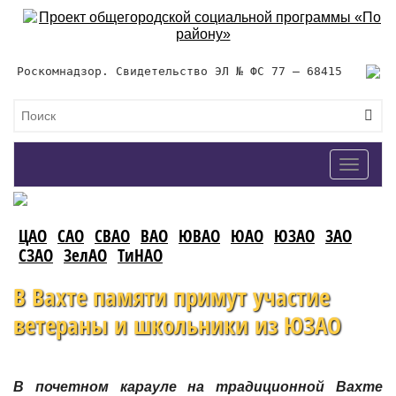
Роскомнадзор. Свидетельство ЭЛ № ФС 77 – 68415
Toggle
navigat
ЦАО
САО
СВАО
ВАО
ЮВАО
ЮАО
ЮЗАО
ЗАО
СЗАО
ЗелАО
ТиНАО
В Вахте памяти примут участие
ветераны и школьники из ЮЗАО
В почетном карауле на традиционной Вахте