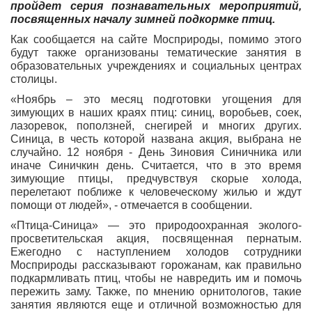
пройдет серия познавательных мероприятий,
посвященных началу зимней подкормке птиц.
Как сообщается на сайте Мосприроды, помимо этого
будут также организованы тематические занятия в
образовательных учреждениях и социальных центрах
столицы.
«Ноябрь – это месяц подготовки угощения для
зимующих в наших краях птиц: синиц, воробьев, соек,
лазоревок, поползней, снегирей и многих других.
Синица, в честь которой названа акция, выбрана не
случайно. 12 ноября - День Зиновия Синичника или
иначе Синичкин день. Считается, что в это время
зимующие птицы, предчувствуя скорые холода,
перелетают поближе к человеческому жилью и ждут
помощи от людей», - отмечается в сообщении.
«Птица-Синица» — это природоохранная эколого-
просветительская акция, посвященная пернатым.
Ежегодно с наступлением холодов сотрудники
Мосприроды рассказывают горожанам, как правильно
подкармливать птиц, чтобы не навредить им и помочь
пережить заму. Также, по мнению орнитологов, такие
занятия являются еще и отличной возможностью для