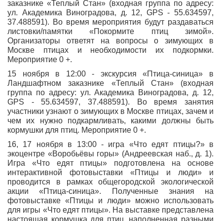
заказнике «Теплый Стан» (входная группа по адресу:
ул. Академика Виноградова, д. 12, GPS - 55.634597,
37.488591). Во время мероприятия будут раздаваться
листовки/памятки «Покормите птиц зимой».
Организаторы ответят на вопросы о зимующих в
Москве птицах и необходимости их подкормки.
Мероприятие 0 +.
15 ноября в 12:00 - экскурсия «Птица-синица» в
Ландшафтном заказнике «Теплый Стан» (входная
группа по адресу: ул. Академика Виноградова, д. 12,
GPS - 55.634597, 37.488591). Во время занятия
участники узнают о зимующих в Москве птицах, зачем и
чем их нужно подкармливать, какими должны быть
кормушки для птиц. Мероприятие 0 +.
16, 17 ноября в 13:00 - игра «Что едят птицы?» в
экоцентре «Воробьёвы горы» (Андреевская наб., д. 1).
Игра «Что едят птицы» подготовлена на основе
интерактивной фотовыставки «Птицы и люди» и
проводится в рамках общегородской экологической
акции «Птица-синица». Полученные знания на
фотовыставке «Птицы и люди» можно использовать
для игры «Что едят птицы». На выставке представлена
настоящая кормушка для птиц, наполненная разными