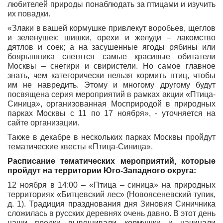
любителей природы понаблюдать за птицами и изучить
их повадки.
«Злаки в вашей кормушке привлекут воробьев, щеглов
и зеленушек; шишки, орехи и желуди – лакомство
дятлов и соек; а на засушенные ягоды рябины или
боярышника слетятся самые красивые обитатели
Москвы – снегири и свиристели. Но самое главное
знать, чем категорически нельзя кормить птиц, чтобы
им не навредить. Этому и многому другому будут
посвящена серия мероприятий в рамках акции «Птица-
Синица», организованная Мосприродой в природных
парках Москвы с 11 по 17 ноября», - уточняется на
сайте организации.
Также в декабре в нескольких парках Москвы пройдут
тематические квесты «Птица-Синица».
Расписание тематических мероприятий, которые
пройдут на территории Юго-Западного округа:
12 ноября в 14:00 – «Птица – синица» на природных
территориях «Битцевский лес» (Новоясеневский тупик,
д. 1). Традиция празднования дня Зиновия Синичника
сложилась в русских деревнях очень давно. В этот день
наши предки вывешивали кормушки и начинали