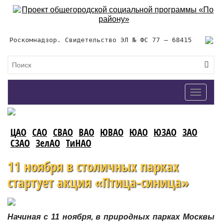
Роскомнадзор. Свидетельство ЭЛ № ФС 77 – 68415
Toggle
navigat
ЦАО
САО
СВАО
ВАО
ЮВАО
ЮАО
ЮЗАО
ЗАО
СЗАО
ЗелАО
ТиНАО
11 ноября в столичных парках
стартует акция «Птица-синица»
Начиная с 11 ноября, в природных парках Москвы