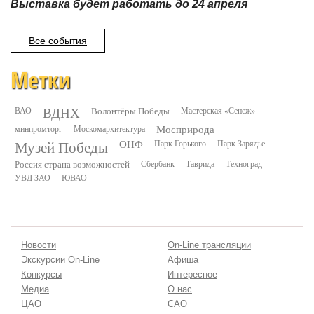
Выставка будет работать до 24 апреля
Все события
Метки
ВДНХ
ВАО
Волонтёры Победы
Мастерская «Сенеж»
минпромторг
Москомархитектура
Мосприрода
Музей Победы
ОНФ
Парк Горького
Парк Зарядье
Россия страна возможностей
Сбербанк
Таврида
Техноград
УВД ЗАО
ЮВАО
Новости
On-Line трансляции
Экскурсии On-Line
Афиша
Конкурсы
Интересное
Медиа
О нас
ЦАО
САО