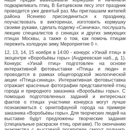
подкармливать птиц. В Битцевском лесу этот праздник
проводится уже девятый раз. Мы приглашаем жителей
района Ясенево присоединиться к празднику,
поучаствовать в викторинах, изготовить кормушку
своими руками, сделать поделку «Синичка», послушать
лекцию специалистов о синицах и других зимующих
птицах Москвы, а также о том, как помочь птицам
пережить холодную зиму. Мероприятие 0 +.
12, 13, 14, 15 ноября в 14:00 - конкурс «Узнай птиц» в
экоцентре «Воробьёвы горы» (Андреевская наб., д. 1).
Конкурс «Узнай птиц» подготовлен на основе
интерактивной фотовыставки «Птицы и люди» и
проводится в рамках общегородской экологической
акции «Птица-синица». Интерактивная фотовыставка
отражает красочные фотографии представителей птиц
города и природного заказника «Воробьёвы горы». С
помощью подготовленных заданий и интересных
фактов о птицах участники конкурса могут лучше
познакомиться с орнитофауной города на примере
заказника «Воробьёвы горы». Для творческих людей на
выставке будут предложены творческие задания
(специальные раскраски птиц, оригами). По окончанию
знакомства с выставкой посетители смогут получить