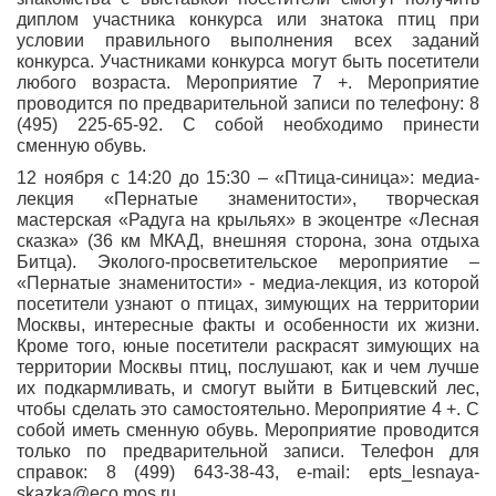
диплом участника конкурса или знатока птиц при
условии правильного выполнения всех заданий
конкурса. Участниками конкурса могут быть посетители
любого возраста. Мероприятие 7 +. Мероприятие
проводится по предварительной записи по телефону: 8
(495) 225-65-92. С собой необходимо принести
сменную обувь.
12 ноября с 14:20 до 15:30 – «Птица-синица»: медиа-
лекция «Пернатые знаменитости», творческая
мастерская «Радуга на крыльях» в экоцентре «Лесная
сказка» (36 км МКАД, внешняя сторона, зона отдыха
Битца). Эколого-просветительское мероприятие –
«Пернатые знаменитости» - медиа-лекция, из которой
посетители узнают о птицах, зимующих на территории
Москвы, интересные факты и особенности их жизни.
Кроме того, юные посетители раскрасят зимующих на
территории Москвы птиц, послушают, как и чем лучше
их подкармливать, и смогут выйти в Битцевский лес,
чтобы сделать это самостоятельно. Мероприятие 4 +. С
собой иметь сменную обувь. Мероприятие проводится
только по предварительной записи. Телефон для
справок: 8 (499) 643-38-43, e-mail: epts_lesnaya-
skazka@eco.mos.ru.