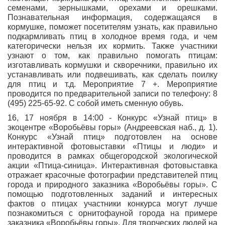
семенами, зернышками, орехами и орешками.
Познавательная информация, содержащаяся в
кормушке, поможет посетителям узнать, как правильно
подкармливать птиц в холодное время года, и чем
категорически нельзя их кормить. Также участники
узнают о том, как правильно помогать птицам:
изготавливать кормушки и скворечники, правильно их
устанавливать или подвешивать, как сделать поилку
для птиц и т.д. Мероприятие 7 +. Мероприятие
проводится по предварительной записи по телефону: 8
(495) 225-65-92. С собой иметь сменную обувь.
16, 17 ноября в 14:00 - Конкурс «Узнай птиц» в
экоцентре «Воробьёвы горы» (Андреевская наб., д. 1).
Конкурс «Узнай птиц» подготовлен на основе
интерактивной фотовыставки «Птицы и люди» и
проводится в рамках общегородской экологической
акции «Птица-синица». Интерактивная фотовыставка
отражает красочные фотографии представителей птиц
города и природного заказника «Воробьёвы горы». С
помощью подготовленных заданий и интересных
фактов о птицах участники конкурса могут лучше
познакомиться с орнитофауной города на примере
заказника «Воробьёвы горы». Для творческих людей на