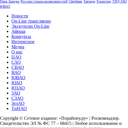
Россия страна возможностей
Парк Зарядье
Сбербанк
Таврида
Техноград
УВД ЗАО
ЮВАО
Новости
On-Line трансляции
Экскурсии On-Line
Афиша
Конкурсы
Интересное
Медиа
О нас
ЦАО
САО
СВАО
ВАО
ЮВАО
ЮАО
ЮЗАО
ЗАО
СЗАО
ЗелАО
ТиНАО
Copyright © Сетевое издание: «Порайону.ру» | Роскомнадзор.
Свидетельство ЭЛ № ФС 77 – 68415 | Любое использование и