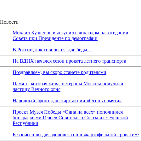
Новости
Михаил Кузнецов выступил с докладом на заседании
Совета при Президенте по демографии
В России, как говорится, две беды…
На ВДНХ начался сезон проката летнего транспорта
Поздравляем, вы скоро станете родителями
Память, которая жива: ветераны Москвы получили
частицу Вечного огня
Народный фронт дал старт акции «Огонь памяти»
Проект Музея Победы «Одна на всех» пополнился
биографиями Героев Советского Союза из Чеченской
Республики
Безопасен ли для здоровья сон в «картофельной кровати»?