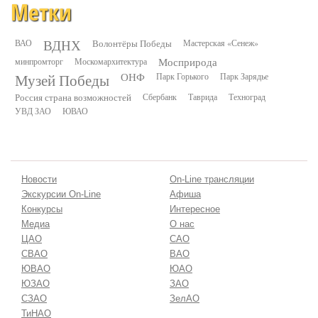
Метки
ВДНХ
ВАО
Волонтёры Победы
Мастерская «Сенеж»
минпромторг
Москомархитектура
Мосприрода
Музей Победы
ОНФ
Парк Горького
Парк Зарядье
Россия страна возможностей
Сбербанк
Таврида
Техноград
УВД ЗАО
ЮВАО
Новости
On-Line трансляции
Экскурсии On-Line
Афиша
Конкурсы
Интересное
Медиа
О нас
ЦАО
САО
СВАО
ВАО
ЮВАО
ЮАО
ЮЗАО
ЗАО
СЗАО
ЗелАО
ТиНАО