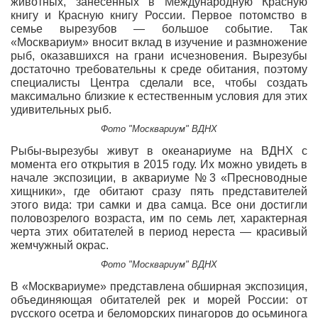
животных, занесенных в Международную Красную
книгу и Красную книгу России. Первое потомство в
семье вырезубов — большое событие. Так
«Москвариум» вносит вклад в изучение и размножение
рыб, оказавшихся на грани исчезновения. Вырезубы
достаточно требовательны к среде обитания, поэтому
специалисты Центра сделали все, чтобы создать
максимально близкие к естественным условия для этих
удивительных рыб.
Фото "Москвариум" ВДНХ
Рыбы-вырезубы живут в океанариуме на ВДНХ с
момента его открытия в 2015 году. Их можно увидеть в
начале экспозиции, в аквариуме №3 «Пресноводные
хищники», где обитают сразу пять представителей
этого вида: три самки и два самца. Все они достигли
половозрелого возраста, им по семь лет, характерная
черта этих обитателей в период нереста — красивый
жемчужный окрас.
Фото "Москвариум" ВДНХ
В «Москвариуме» представлена обширная экспозиция,
объединяющая обитателей рек и морей России: от
русского осетра и беломорских пинагоров до осьминога