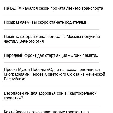
На ВДНХ начался сезон проката летнего транспорта
Поздравляем, вы скоро станете родителями
Память, которая жива: ветераны Москвы получили
частицу Вечного огня
Народный фронт дал старт акции «Огонь памяти»
Проект Музея Победы «Одна на всех» пополнился
биографиями Героев Советского Союза из Чеченской
Республики
Безопасен ли для здоровья сон в «картофельной
кровати»?
Как нейросети открывают новые горизонты в