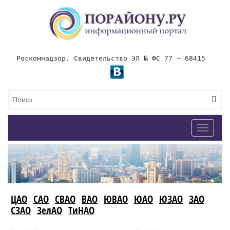
Роскомнадзор. Свидетельство ЭЛ № ФС 77 – 68415
Toggle
navigat
ЦАО
САО
СВАО
ВАО
ЮВАО
ЮАО
ЮЗАО
ЗАО
СЗАО
ЗелАО
ТиНАО