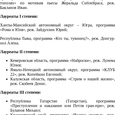
тополях» по мотивам пьесы Жеральда Сиблейраса, реж.
Бакланов Иван.
Лауреаты
I
степени:
Ханты-Мансийский автономный округ – Югра, программа
«Рома и Юля», реж. Зайдуллин Юрий;
Республика Тыва, программа «Кто ты, тувинец?», реж. Донгур-
оол Алена.
Лауреаты
II
степени:
Кемеровская область, программа «Наброски», реж. Лунева
Юлия;
Ямало-Ненецкий автономный округ, программа «КЛУБ
22», реж. Копейкин Евгений;
Калужская область, программа «Стрим о нашей жизни»,
реж. Скобеев Денис.
Лауреаты
III
степени:
Республика Татарстан (Татарстан), программа
«Преступление и наказание или Петля гран-при», реж.
Буланов Михаил;
Красноярский край, программа «Индекс счастья», реж.