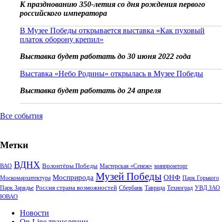
К празднованию 350-летия со дня рождения первого
российского императора
В Музее Победы открывается выставка «Как пуховый
платок оборону крепил»
Выставка будет работать до 30 июня 2022 года
Выставка «Небо Родины» открылась в Музее Победы
Выставка будет работать до 24 апреля
Все события
Метки
ВДНХ
Волонтёры Победы
ВАО
Мастерская «Сенеж»
минпромторг
Музей Победы
Мосприрода
ОНФ
Москомархитектура
Парк Горького
Россия страна возможностей
Парк Зарядье
Сбербанк
Таврида
Техноград
УВД ЗАО
ЮВАО
Новости
On-Line трансляции