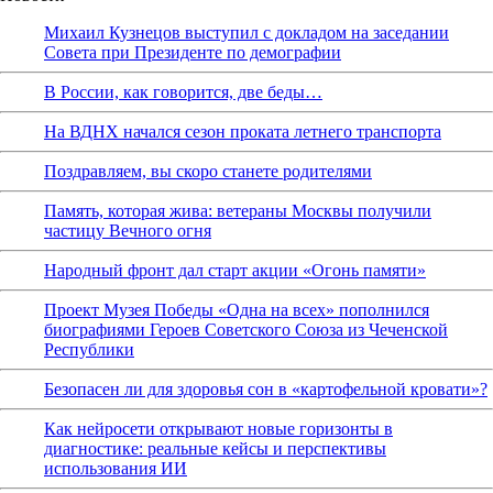
Михаил Кузнецов выступил с докладом на заседании
Совета при Президенте по демографии
В России, как говорится, две беды…
На ВДНХ начался сезон проката летнего транспорта
Поздравляем, вы скоро станете родителями
Память, которая жива: ветераны Москвы получили
частицу Вечного огня
Народный фронт дал старт акции «Огонь памяти»
Проект Музея Победы «Одна на всех» пополнился
биографиями Героев Советского Союза из Чеченской
Республики
Безопасен ли для здоровья сон в «картофельной кровати»?
Как нейросети открывают новые горизонты в
диагностике: реальные кейсы и перспективы
использования ИИ