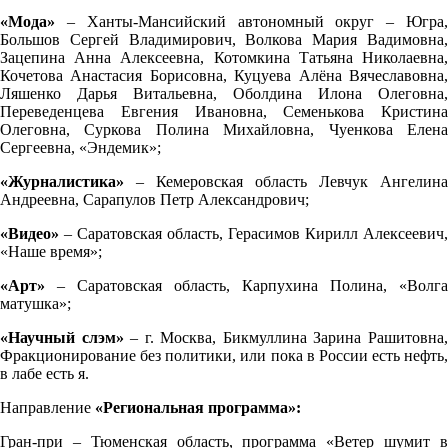
«Мода»
– Ханты-Мансийский автономный округ – Югра,
Большов Сергей Владимирович, Волкова Мария Вадимовна,
Зацепина Анна Алексеевна, Котомкина Татьяна Николаевна,
Кочетова Анастасия Борисовна, Куцуева Алёна Вячеславовна,
Ляшенко Дарья Витальевна, Оболдина Илона Олеговна,
Переведенцева Евгения Ивановна, Семенькова Кристина
Олеговна, Суркова Полина Михайловна, Чуенкова Елена
Сергеевна, «Эндемик»;
«Журналистика»
– Кемеровская область Левчук Ангелина
Андреевна, Сарапулов Петр Александрович;
«Видео»
– Саратовская область, Герасимов Кирилл Алексеевич,
«Наше время»;
«Арт»
– Саратовская область, Карпухина Полина, «Волга
матушка»;
«Научный слэм»
– г. Москва, Бикмуллина Зарина Рашитовна
Фракционирование без политики, или пока в России есть нефть,
в лабе есть я.
Направление
«Региональная программа»:
Гран-при – Тюменская область, программа «Ветер шумит в