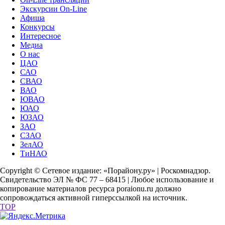
Экскурсии On-Line
Афиша
Конкурсы
Интересное
Медиа
О нас
ЦАО
САО
СВАО
ВАО
ЮВАО
ЮАО
ЮЗАО
ЗАО
СЗАО
ЗелАО
ТиНАО
Copyright © Сетевое издание: «Порайону.ру» | Роскомнадзор.
Свидетельство ЭЛ № ФС 77 – 68415 | Любое использование и
копирование материалов ресурса poraionu.ru должно
сопровождаться активной гиперссылкой на источник.
TOP