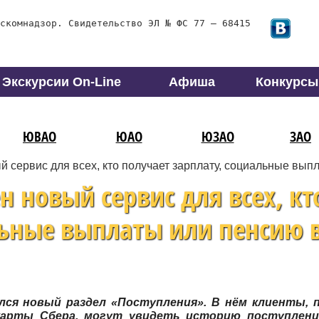
скомнадзор. Свидетельство ЭЛ № ФС 77 – 68415
Экскурсии On-Line
Афиша
Конкурсы
ЮВАО
ЮАО
ЮЗАО
ЗАО
 сервис для всех, кто получает зарплату, социальные вып
 новый сервис для всех, кт
льные выплаты или пенсию 
лся новый раздел «Поступления». В нём клиенты,
карты Сбера, могут увидеть историю поступлений