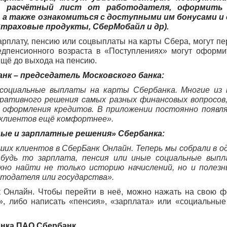
ть расчётный лист от работодателя, оформить
 а также ознакомиться с доступными им бонусами и 
Страховые продукты, СберМобайл и др).
арплату, пенсию или соцвыплаты на карты Сбера, могут пе
едпенсионного возраста в «Поступлениях» могут оформи
ещё до выхода на пенсию.
нк – председатель Московского банка:
 социальные выплаты на карты Сбербанка. Многие из 
ративного решения самых разных финансовых вопросов
и оформления кредитов.
В приложении постоянно появл
 клиентов ещё комфортнее».
ые и зарплатные решения» Сбербанка:
х клиентов в СберБанк Онлайн. Теперь мы собрали в о
 будь то зарплата, пенсия или иные социальные выпл
жно найти не только историю начислений, но и полез
тодателя или государства».
 Онлайн. Чтобы перейти в неё, можно нажать на свою 
ы», либо написать «пенсия», «зарплата» или «социальны
анка ПАО Сбербанк