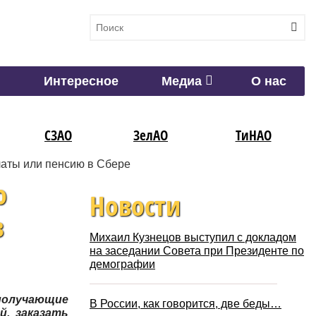
Интересное
Медиа
О нас
СЗАО
ЗелАО
ТиНАО
латы или пенсию в Сбере
о
Новости
в
Михаил Кузнецов выступил с докладом
на заседании Совета при Президенте по
демографии
 получающие
В России, как говорится, две беды…
, заказать