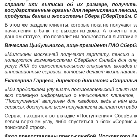
справки или выписки об их размере, получи
государственные органы для перечисления пенсии,
продукты банка и экосистемы Сбера (СберПрайм, 
В этом же разделе клиенты, которые пока не получают з
начисления в банк, не выходя из дома. А клиенты пр
данном статусе, что позволит им пользоваться льготами 
Вячеслав Цыбульников, вице-президент ПАО Сберба
«Миллионы москвичей получают зарплату, пенсию и
пользуются возможностями СберБанк Онлайн для опе
услуг ЖКХ до самостоятельного открытия вкладов 
инновационные сервисы, которые делают жизнь наших
Екатерина Гарцева,
директор дивизиона «Социальн
«Мы продолжаем улучшать пользовательский опыт наши
всю полезную информацию о начислениях клиентов,
"Поступления" актуален для каждого, ведь в нём мо
сервисы, доступные всем получателям выплат от рабо
Сервис находится во вкладке «Поступления» СберБанк
левом верхнем углу, либо спуститься в блок «Сервис
поисковой строке.
Фото предоставлены
пресс-службой
Московского б