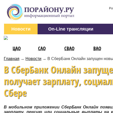
Ро
Новости
On-Line трансляции
ЦАО
САО
СВАО
ВАО
Главная
→
Новости
→
В СберБанк Онлайн запущен новый
В СберБанк Онлайн запущен
получает зарплату, социа
Сбере
В мобильном приложении СберБанк Онлайн появи
зарплату, пенсию или социальные выплаты на 