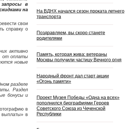
 запросы в
скидками на
На ВДНХ начался сезон проката летнего
транспорта
ревести свои
ть справку о
Поздравляем, вы скоро станете
родителями
них активно
Память, которая жива: ветераны
, от оплаты
Москвы получили частицу Вечного огня
яются новые
Народный фронт дал старт акции
«Огонь памяти»
дном разделе
аты. Раздел
ные бонусы и
Проект Музея Победы «Одна на всех»
пополнился биографиями Героев
Советского Союза из Чеченской
фотографию в
Республики
е выплаты» в