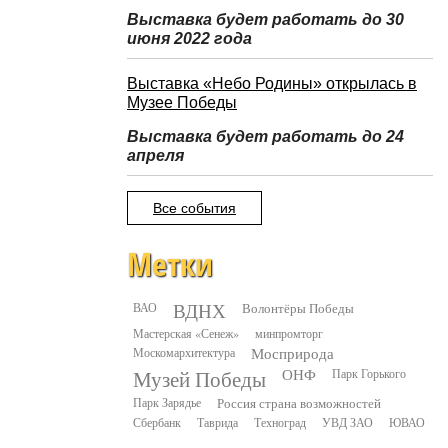
Выставка будет работать до 30
июня 2022 года
Выставка «Небо Родины» открылась в
Музее Победы
Выставка будет работать до 24
апреля
Все события
Метки
ВДНХ
ВАО
Волонтёры Победы
Мастерская «Сенеж»
минпромторг
Москомархитектура
Мосприрода
Музей Победы
ОНФ
Парк Горького
Парк Зарядье
Россия страна возможностей
Сбербанк
Таврида
Техноград
УВД ЗАО
ЮВАО