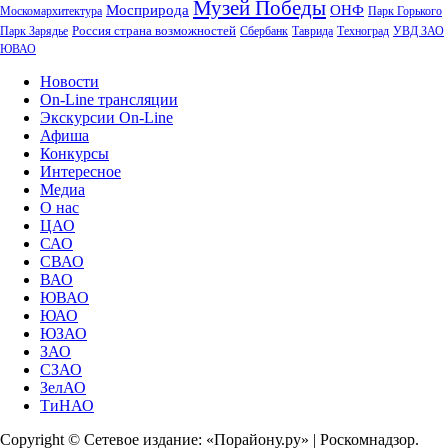
Музей Победы
Мосприрода
ОНФ
Москомархитектура
Парк Горького
Россия страна возможностей
Парк Зарядье
Сбербанк
Таврида
Техноград
УВД ЗАО
ЮВАО
Новости
On-Line трансляции
Экскурсии On-Line
Афиша
Конкурсы
Интересное
Медиа
О нас
ЦАО
САО
СВАО
ВАО
ЮВАО
ЮАО
ЮЗАО
ЗАО
СЗАО
ЗелАО
ТиНАО
Copyright © Сетевое издание: «Порайону.ру» | Роскомнадзор.