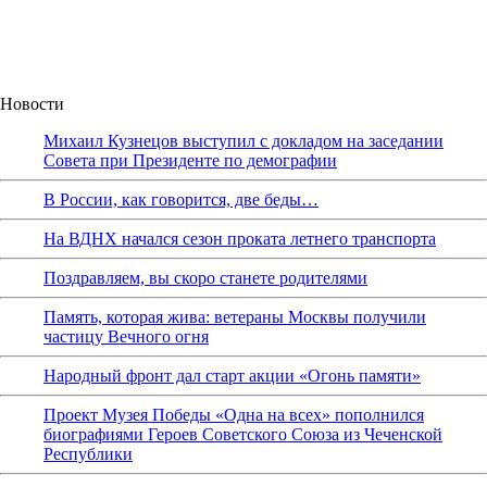
Новости
Михаил Кузнецов выступил с докладом на заседании
Совета при Президенте по демографии
В России, как говорится, две беды…
На ВДНХ начался сезон проката летнего транспорта
Поздравляем, вы скоро станете родителями
Память, которая жива: ветераны Москвы получили
частицу Вечного огня
Народный фронт дал старт акции «Огонь памяти»
Проект Музея Победы «Одна на всех» пополнился
биографиями Героев Советского Союза из Чеченской
Республики