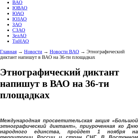
ВАО
ЮВАО
ЮАО
ЮЗАО
ЗАО
СЗАО
ЗелАО
ТиНАО
Главная
→
Новости
→
Новости ВАО
→
Этнографический
диктант напишут в ВАО на 36-ти площадках
Этнографический диктант
напишут в ВАО на 36-ти
площадках
Международная просветительская акция «Большой
этнографический диктант», приуроченная ко Дню
народного единства, пройдет 1 ноября на
территории России и стран СНГ. В Восточном