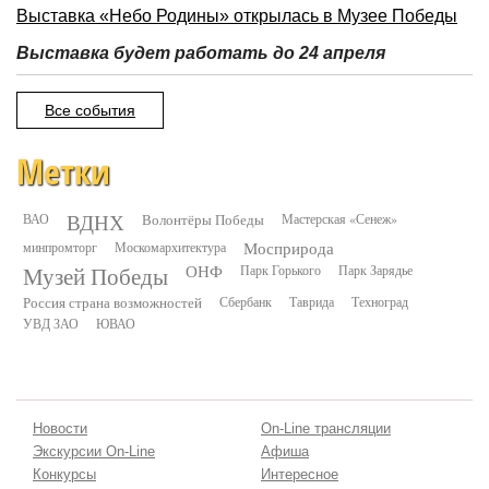
Выставка «Небо Родины» открылась в Музее Победы
Выставка будет работать до 24 апреля
Все события
Метки
ВДНХ
ВАО
Волонтёры Победы
Мастерская «Сенеж»
минпромторг
Москомархитектура
Мосприрода
Музей Победы
ОНФ
Парк Горького
Парк Зарядье
Россия страна возможностей
Сбербанк
Таврида
Техноград
УВД ЗАО
ЮВАО
Новости
On-Line трансляции
Экскурсии On-Line
Афиша
Конкурсы
Интересное