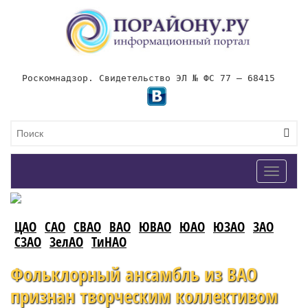
Роскомнадзор. Свидетельство ЭЛ № ФС 77 – 68415
Toggle
navigat
ЦАО
САО
СВАО
ВАО
ЮВАО
ЮАО
ЮЗАО
ЗАО
СЗАО
ЗелАО
ТиНАО
Фольклорный ансамбль из ВАО
признан творческим коллективом