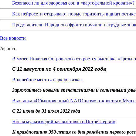
Безопасен ли для здоровья сон в «картофельной кровати»?
Как нейросети открывают новые горизонты в диагностике
Представители Народного фронта вручили нагрудные зна
Все новости
Афиша
В музее Николая Островского откроется выставка «Грезы 
С 11 августа по 4 сентября 2022 года
Волшебное место - парк «Сказка»
Заряжайтесь новыми впечатлениями и солнечными улы
Выставка «Обыкновенный NATOцизм» откроется в Музее
С 22 июня до 31 июля 2022 года
Новая мультимедийная выставка о Петре Первом
К празднованию 350-летия со дня рождения первого рос