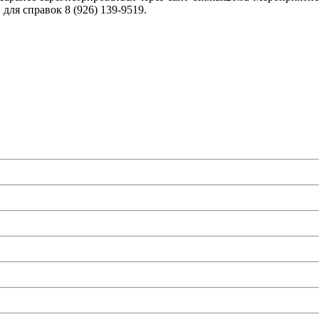
 для справок 8
(926
) 139-9519.