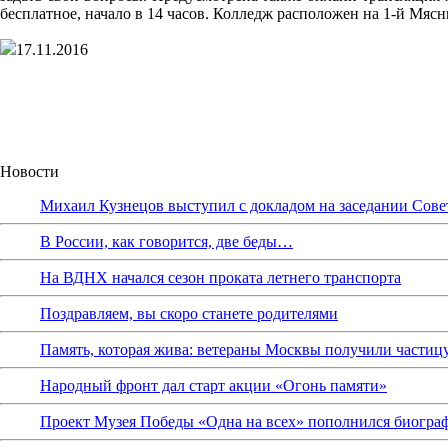
бесплатное, начало в 14 часов. Колледж расположен на 1-й Мясн
17.11.2016
Новости
Михаил Кузнецов выступил с докладом на заседании Сове
В России, как говорится, две беды…
На ВДНХ начался сезон проката летнего транспорта
Поздравляем, вы скоро станете родителями
Память, которая жива: ветераны Москвы получили частиц
Народный фронт дал старт акции «Огонь памяти»
Проект Музея Победы «Одна на всех» пополнился биограф