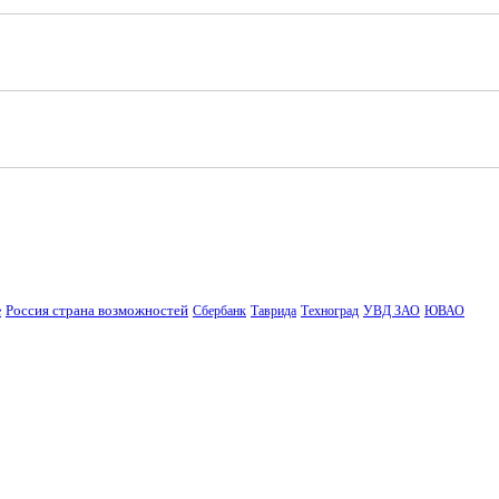
Россия страна возможностей
е
Сбербанк
Таврида
Техноград
УВД ЗАО
ЮВАО