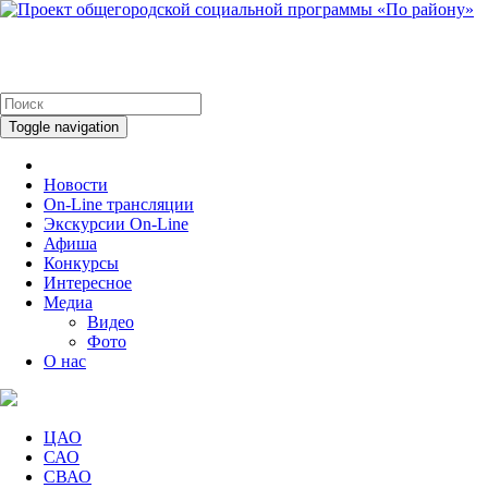
Toggle navigation
Новости
On-Line трансляции
Экскурсии On-Line
Афиша
Конкурсы
Интересное
Медиа
Видео
Фото
О нас
ЦАО
САО
СВАО