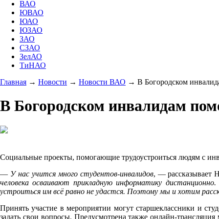
ВАО
ЮВАО
ЮАО
ЮЗАО
ЗАО
СЗАО
ЗелАО
ТиНАО
Главная
→
Новости
→
Новости ВАО
→
В Богородском инвалид
В Богородском инвалидам пом
Социальные проекты, помогающие трудоустроиться людям с инва
—
У нас учится много студентов-инвалидов
, — рассказывает 
человека осваивают прикладную информатику дистанционно.
устроиться им всё равно не удастся. Поэтому мы и хотим расс
Принять участие в мероприятии могут старшеклассники и студ
задать свои вопросы. Предусмотрена также онлайн-трансляция м