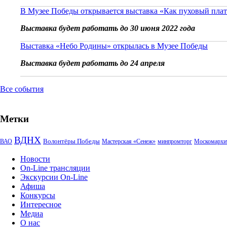
В Музее Победы открывается выставка «Как пуховый плат
Выставка будет работать до 30 июня 2022 года
Выставка «Небо Родины» открылась в Музее Победы
Выставка будет работать до 24 апреля
Все события
Метки
ВДНХ
Волонтёры Победы
ВАО
Мастерская «Сенеж»
минпромторг
Москомархи
Новости
On-Line трансляции
Экскурсии On-Line
Афиша
Конкурсы
Интересное
Медиа
О нас