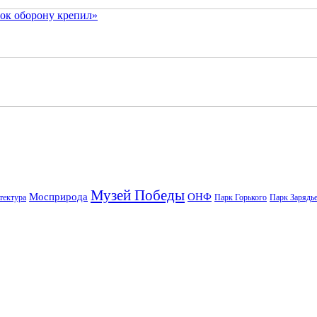
ок оборону крепил»
Музей Победы
Мосприрода
ОНФ
тектура
Парк Горького
Парк Зарядь