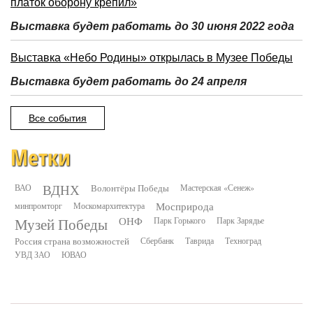
платок оборону крепил»
Выставка будет работать до 30 июня 2022 года
Выставка «Небо Родины» открылась в Музее Победы
Выставка будет работать до 24 апреля
Все события
Метки
ВДНХ
ВАО
Волонтёры Победы
Мастерская «Сенеж»
минпромторг
Москомархитектура
Мосприрода
Музей Победы
ОНФ
Парк Горького
Парк Зарядье
Россия страна возможностей
Сбербанк
Таврида
Техноград
УВД ЗАО
ЮВАО