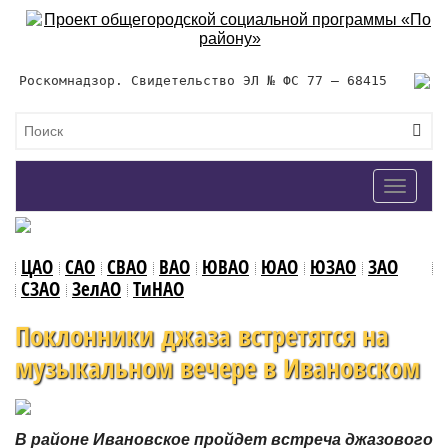
Роскомнадзор. Свидетельство ЭЛ № ФС 77 – 68415
Toggle
navigat
ЦАО
САО
СВАО
ВАО
ЮВАО
ЮАО
ЮЗАО
ЗАО
СЗАО
ЗелАО
ТиНАО
Поклонники джаза встретятся на
музыкальном вечере в Ивановском
В районе Ивановское пройдет встреча джазового