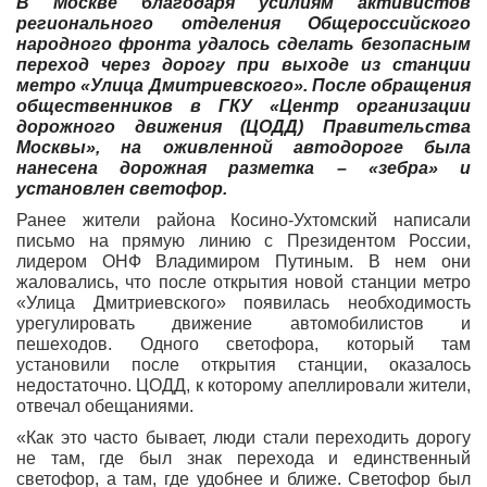
В Москве благодаря усилиям активистов
регионального отделения Общероссийского
народного фронта удалось сделать безопасным
переход через дорогу при выходе из станции
метро «Улица Дмитриевского». После обращения
общественников в ГКУ «Центр организации
дорожного движения (ЦОДД) Правительства
Москвы», на оживленной автодороге была
нанесена дорожная разметка – «зебра» и
установлен светофор.
Ранее жители района Косино-Ухтомский написали
письмо на прямую линию с Президентом России,
лидером ОНФ Владимиром Путиным. В нем они
жаловались, что после открытия новой станции метро
«Улица Дмитриевского» появилась необходимость
урегулировать движение автомобилистов и
пешеходов. Одного светофора, который там
установили после открытия станции, оказалось
недостаточно. ЦОДД, к которому апеллировали жители,
отвечал обещаниями.
«Как это часто бывает, люди стали переходить дорогу
не там, где был знак перехода и единственный
светофор, а там, где удобнее и ближе. Светофор был