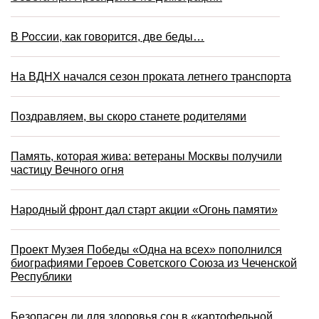
В России, как говорится, две беды…
На ВДНХ начался сезон проката летнего транспорта
Поздравляем, вы скоро станете родителями
Память, которая жива: ветераны Москвы получили
частицу Вечного огня
Народный фронт дал старт акции «Огонь памяти»
Проект Музея Победы «Одна на всех» пополнился
биографиями Героев Советского Союза из Чеченской
Республики
Безопасен ли для здоровья сон в «картофельной