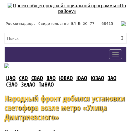
Роскомнадзор. Свидетельство ЭЛ № ФС 77 – 68415
Toggle
navigat
ЦАО
САО
СВАО
ВАО
ЮВАО
ЮАО
ЮЗАО
ЗАО
СЗАО
ЗелАО
ТиНАО
Народный фронт добился установки
светофора возле метро «Улица
Дмитриевского»