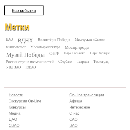
Все события
Метки
ВДНХ
ВАО
Волонтёры Победы
Мастерская «Сенеж»
минпромторг
Москомархитектура
Мосприрода
Музей Победы
ОНФ
Парк Горького
Парк Зарядье
Россия страна возможностей
Сбербанк
Таврида
Техноград
УВД ЗАО
ЮВАО
Новости
On-Line трансляции
Экскурсии On-Line
Афиша
Конкурсы
Интересное
Медиа
О нас
ЦАО
САО
СВАО
ВАО