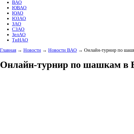
ВАО
ЮВАО
ЮАО
ЮЗАО
ЗАО
СЗАО
ЗелАО
ТиНАО
Главная
→
Новости
→
Новости ВАО
→
Онлайн-турнир по шашк
Онлайн-турнир по шашкам в В