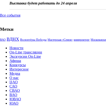
Выставка будет работать до 24 апреля
Все события
Метки
ВДНХ
Волонтёры Победы
ВАО
Мастерская «Сенеж»
минпромторг
Москомархи
Новости
On-Line трансляции
Экскурсии On-Line
Афиша
Конкурсы
Интересное
Медиа
О нас
ЦАО
САО
СВАО
ВАО
ЮВАО
ЮАО