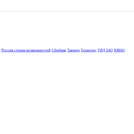
Россия страна возможностей
е
Сбербанк
Таврида
Техноград
УВД ЗАО
ЮВАО