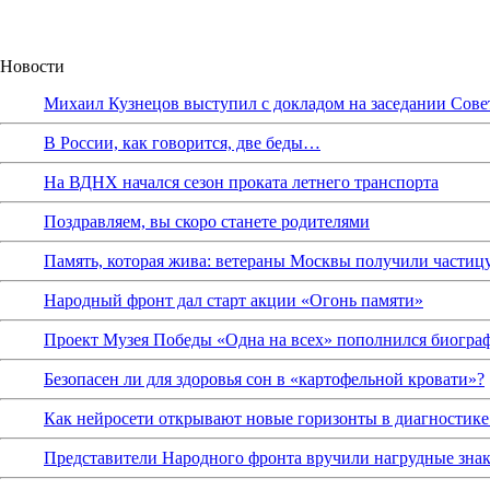
Новости
Михаил Кузнецов выступил с докладом на заседании Сове
В России, как говорится, две беды…
На ВДНХ начался сезон проката летнего транспорта
Поздравляем, вы скоро станете родителями
Память, которая жива: ветераны Москвы получили частиц
Народный фронт дал старт акции «Огонь памяти»
Проект Музея Победы «Одна на всех» пополнился биограф
Безопасен ли для здоровья сон в «картофельной кровати»?
Как нейросети открывают новые горизонты в диагностике
Представители Народного фронта вручили нагрудные зна