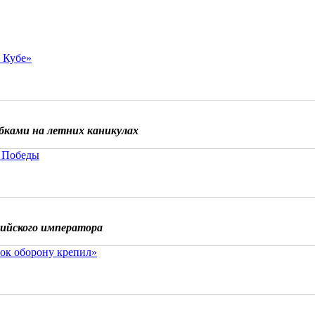
о Кубе»
бками на летних каникулах
 Победы
сийского императора
ок оборону крепил»