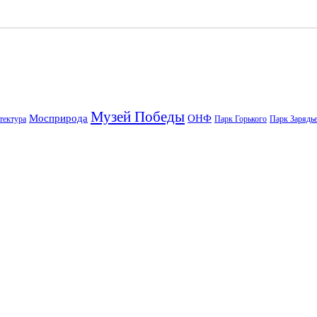
Музей Победы
Мосприрода
ОНФ
тектура
Парк Горького
Парк Зарядь