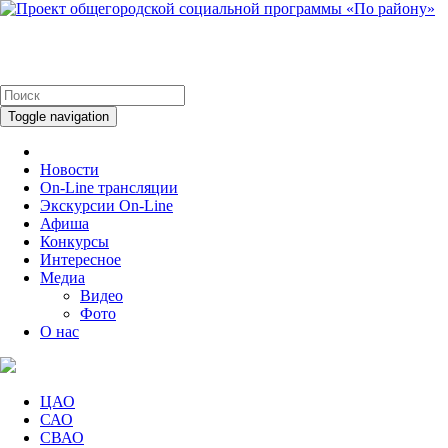
Toggle navigation
Новости
On-Line трансляции
Экскурсии On-Line
Афиша
Конкурсы
Интересное
Медиа
Видео
Фото
О нас
ЦАО
САО
СВАО