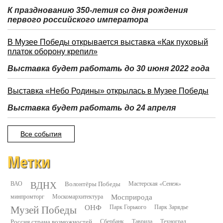
К празднованию 350-летия со дня рождения
первого российского императора
В Музее Победы открывается выставка «Как пуховый
платок оборону крепил»
Выставка будет работать до 30 июня 2022 года
Выставка «Небо Родины» открылась в Музее Победы
Выставка будет работать до 24 апреля
Все события
Метки
ВДНХ
ВАО
Волонтёры Победы
Мастерская «Сенеж»
минпромторг
Москомархитектура
Мосприрода
Музей Победы
ОНФ
Парк Горького
Парк Зарядье
Россия страна возможностей
Сбербанк
Таврида
Техноград