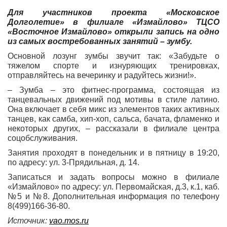
Для участников проекта «Московское
Долголетие» в филиале «Измайлово» ТЦСО
«Восточное Измайлово» открыли запись на одно
из самых востребованных занятий – зумбу.
Основной лозунг зумбы звучит так: «Забудьте о
тяжелом спорте и изнуряющих тренировках,
отправляйтесь на вечеринку и радуйтесь жизни!».
– Зумба – это фитнес-программа, состоящая из
танцевальных движений под мотивы в стиле латино.
Она включает в себя микс из элементов таких активных
танцев, как самба, хип-хоп, сальса, бачата, фламенко и
некоторых других, – рассказали в филиале центра
соцобслуживания.
Занятия проходят в понедельник и в пятницу в 19:20,
по адресу: ул. 3-Прядильная, д. 14.
Записаться и задать вопросы можно в филиале
«Измайлово» по адресу: ул. Первомайская, д.3, к.1, каб.
№5 и №8. Дополнительная информация по телефону
8(499)166-36-80.
Источник:
vao.mos.ru