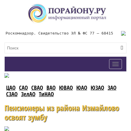
Роскомнадзор. Свидетельство ЭЛ № ФС 77 – 68415
Toggle
navigat
ЦАО
САО
СВАО
ВАО
ЮВАО
ЮАО
ЮЗАО
ЗАО
СЗАО
ЗелАО
ТиНАО
Пенсионеры из района Измайлово
освоят зумбу