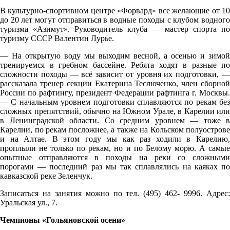
В культурно-спортивном центре «Форвард» все желающие от 10
до 20 лет могут отправиться в водные походы с клубом водного
туризма «Азимут». Руководитель клуба — мастер спорта по
туризму СССР Валентин Лурье.
— На открытую воду мы выходим весной, а осенью и зимой
тренируемся в гребном бассейне. Ребята ходят в разные по
сложности походы — всё зависит от уровня их подготовки, —
рассказала тренер секции Екатерина Теслюченко, член сборной
России по рафтингу, президент Федерации рафтинга г. Москвы.
— С начальным уровнем подготовки сплавляются по рекам без
сложных препятствий, обычно на Южном Урале, в Карелии или
в Ленинградской области. Со средним уровнем — тоже в
Карелии, по рекам посложнее, а также на Кольском полуострове
и на Алтае. В этом году мы как раз ходили в Карелию,
проплыли не только по рекам, но и по Белому морю. А самые
опытные отправляются в походы на реки со сложными
порогами — последний раз мы так сплавлялись на каяках по
кавказской реке Зеленчук.
Записаться на занятия можно по тел. (495) 462- 9996. Адрес:
Уральская ул., 7.
Чемпионы «Гольяновской осени»