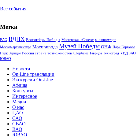
Все события
Метки
ВДНХ
Волонтёры Победы
ВАО
Мастерская «Сенеж»
минпромторг
Музей Победы
Мосприрода
ОНФ
Москомархитектура
Парк Горького
Россия страна возможностей
Парк Зарядье
Сбербанк
Таврида
Техноград
УВД ЗАО
ЮВАО
Новости
On-Line трансляции
Экскурсии On-Line
Афиша
Конкурсы
Интересное
Медиа
О нас
ЦАО
САО
СВАО
ВАО
ЮВАО