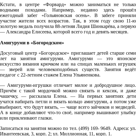
Кстати, в центре «Форвард» можно заниматься не только
водными походами. Например, недавно здесь прошёл
ежегодный забег «Гольяновская осень». В забеге приняли
участие жители всех возрастов. Так, в этом году свою 11-ю
золотую медаль получила 88-летняя Лидия Шинкарёва, а первую
— Александра Елисеева, которой всего год и девять месяцев.
Амигуруми в «Богородском»
Досуговый центр «Богородское» приглашает детей старше семи
лет на занятия амигуруми. Амигуруми — это японское
искусство вязания крючком или на спицах маленьких игрушек
— зверей или человекоподобных существ. Занятия ведёт
педагог с 22-летним стажем Елена Ульяненкова.
— Амигуруми-игрушки отличает милое и добродушное лицо.
Причём с такой мордочкой можно связать и кексик, и даже
чашечку, — рассказала Елена. — На первых занятиях дети
учатся набирать петли и вязать кольцо амигуруми, а потом уже
выбирают, что будут вязать, — чаще всего зайчиков и медведей.
А в конце добавляют что-то своё, например вышивают улыбку
или приклеивают глазки.
Записаться на занятия можно по тел. (499) 169- 9649. Адреса: ул.
Ивантеевская, 3, корп. 2; ул. Миллионная, 11, корп. 1.