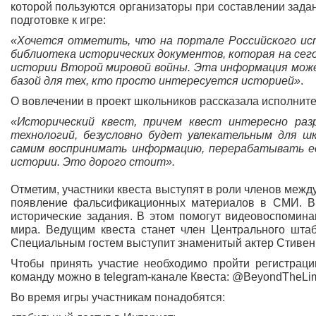
которой пользуются организаторы при составлении задан
подготовке к игре:
«Хочется отметить, что на портале Российского ис
библиотека исторических документов, которая на сего
истории Второй мировой войны. Эта информация може
базой для тех, кто просто интересуется историей»
.
О вовлечении в проект школьников рассказала исполнит
«Исторический квест, причем квест интересно ра
технологий, безусловно будет увлекательным для 
самим воспринимать информацию, перерабатывать ее
истории. Это дорого стоит».
Отметим, участники квеста выступят в роли членов меж
появление фальсификационных материалов в СМИ. В 
исторические задания. В этом помогут видеовоспомин
мира. Ведущим квеста станет член Центрального шта
Специальным гостем выступит знаменитый актер Стивен
Чтобы принять участие необходимо пройти регистра
команду можно в telegram-канале Квеста: @BeyondTheLim
Во время игры участникам понадобятся: