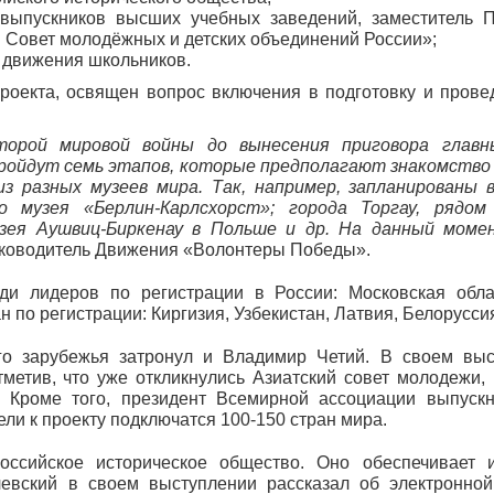
выпускников высших учебных заведений, заместитель П
Совет молодёжных и детских объединений России»;
 движения школьников.
роекта, освящен вопрос включения в подготовку и прове
орой мировой войны до вынесения приговора глав
ройдут семь этапов, которые предполагают знакомство
з разных музеев мира. Так, например, запланированы 
го музея «Берлин-Карлсхорст»; города Торгау, рядо
узея Аушвиц-Биркенау в Польше и др. На данный моме
уководитель Движения «Волонтеры Победы».
и лидеров по регистрации в России: Московская обла
н по регистрации: Киргизия, Узбекистан, Латвия, Белорусси
го зарубежья затронул и Владимир Четий. В своем вы
метив, что уже откликнулись Азиатский совет молодежи,
Кроме того, президент Всемирной ассоциации выпускн
ли к проекту подключатся 100-150 стран мира.
оссийское историческое общество. Оно обеспечивает и
левский в своем выступлении рассказал об электронной