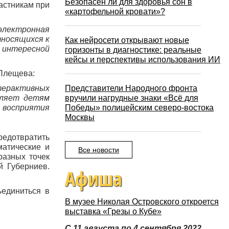
Безопасен ли для здоровья сон в
частникам при
«картофельной кровати»?
электронная
тносящихся к
Как нейросети открывают новые
т интересной
горизонты в диагностике: реальные
кейсы и перспективы использования ИИ
 Плещева:
терактивных
Представители Народного фронта
оляет детям
вручили нагрудные знаки «Всё для
 восприятия
Победы» полицейским северо-востока
Москвы
редотвратить
атические и
Все новости
разных точек
й Губерниев.
Афиша
ъединиться в
В музее Николая Островского откроется
выставка «Грезы о Кубе»
С 11 августа по 4 сентября 2022