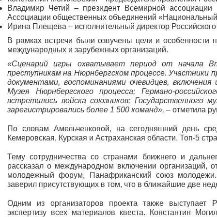
Владимир Четий – президент Всемирной ассоциации 
Ассоциации общественных объединений «Национальный 
Ирина Плещева – исполнительный директор Российского
В рамках встречи были озвучены цели и особенности п
международных и зарубежных организаций.
«Сценарий игры охватывает период от начала Вт
преступникам на Нюрнбергском процессе. Участники п
документами, воспоминаниями очевидцев, включения и
Музея Нюрнбергского процесса; Германо-российско
встретились войска союзников; Государственного м
зарегистрировались более 1 500 команд»,
– отметила р
По словам Амельченковой, на сегодняшний день сред
Кемеровская, Курская и Астраханская области. Топ-5 стра
Тему сотрудничества со странами ближнего и дальне
рассказал о международном включении организаций, от
молодежный форум, Панафриканский союз молодежи. 
заверил присутствующих в том, что в ближайшие две неде
Одним из организаторов проекта также выступает Р
экспертизу всех материалов квеста. Константин Моги