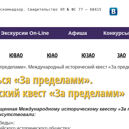
скомнадзор. Свидетельство ЭЛ № ФС 77 – 68415
Экскурсии On-Line
Афиша
Конкурсы
ЮВАО
ЮАО
ЮЗАО
ЗАО
а пределами». Международный исторический квест «За пре
ься «За пределами».
кий квест «За пределами»
вященная Международному историческому квесту «За 
рисутствовали:
беды»;
ийского исторического общества;