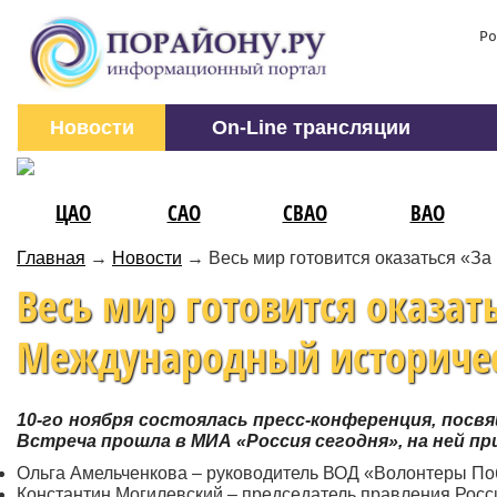
Ро
Новости
On-Line трансляции
ЦАО
САО
СВАО
ВАО
Главная
→
Новости
→
Весь мир готовится оказаться «З
Весь мир готовится оказат
Международный историчес
10-го ноября состоялась пресс-конференция, пос
Встреча прошла в МИА «Россия сегодня», на ней п
Ольга Амельченкова – руководитель ВОД «Волонтеры По
Константин Могилевский – председатель правления Росс