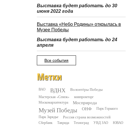
Выставка будет работать до 30
июня 2022 года
Выставка «Небо Родины» открылась в
Музее Победы
Выставка будет работать до 24
апреля
Все события
Метки
ВДНХ
ВАО
Волонтёры Победы
Мастерская «Сенеж»
минпромторг
Москомархитектура
Мосприрода
Музей Победы
ОНФ
Парк Горького
Парк Зарядье
Россия страна возможностей
Сбербанк
Таврида
Техноград
УВД ЗАО
ЮВАО