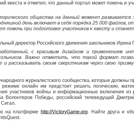
ий квеста и отметил, что данный портал может помочь и у
торического общества на данный момент развивается 
дняшний день включает в себя порядка 25 000 файлов, о
т помочь при подготовке участников к квесту и стане
ельный директор Российского движения школьников Ирина
зработанный, с красивым дизайном и применением ин
школьников. Важно отметить, что такой формат позв
 и рассказывать своим сверстникам через свою призму
дународного журналистского сообщества, которые должны п
режиме онлайн им предстоит решить логические, матем
ания участников войны и информационные включения из 
ба Волонтеров Победы, российский телеведущий Дмитри
 Сигал.
цию на платформе
http://VictoryGame.org
. Найти друга и об
itsQuest.