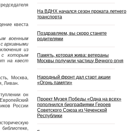
редседателя
На ВДНХ начался сезон проката летнего
транспорта
дение квеста
Поздравляем, вы скоро станете
ным военным
родителями
 с архивными
включения из
м с которым
Память, которая жива: ветераны
нт на квест
Москвы получили частицу Вечного огня
Народный фронт дал старт акции
сть, Москва,
«Огонь памяти»
я, Ливан.
ступлении он
Проект Музея Победы «Одна на всех»
 Европейский
пополнился биографиями Героев
иков России
Советского Союза из Чеченской
Республики
сторическую
 библиотеке,