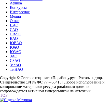
Афиша
Конкурсы
Интересное
Медиа
О нас
ЦАО
САО
СВАО
ВАО
ЮВАО
ЮАО
ЮЗАО
ЗАО
СЗАО
ЗелАО
ТиНАО
Copyright © Сетевое издание: «Порайону.ру» | Роскомнадзор.
Свидетельство ЭЛ № ФС 77 – 68415 | Любое использование и
копирование материалов ресурса poraionu.ru должно
сопровождаться активной гиперссылкой на источник.
TOP