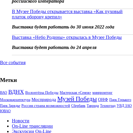
российского императора
В Музее Победы открывается выставка «Как пуховый
платок оборону крепил»
Выставка будет работать до 30 июня 2022 года
Выставка «Небо Родины» открылась в Музее Победы
Выставка будет работать до 24 апреля
Все события
Метки
ВДНХ
Волонтёры Победы
ВАО
Мастерская «Сенеж»
минпромторг
Музей Победы
Мосприрода
ОНФ
Москомархитектура
Парк Горького
Россия страна возможностей
Парк Зарядье
Сбербанк
Таврида
Техноград
УВД ЗАО
ЮВАО
Новости
On-Line трансляции
Экскурсии On-Line