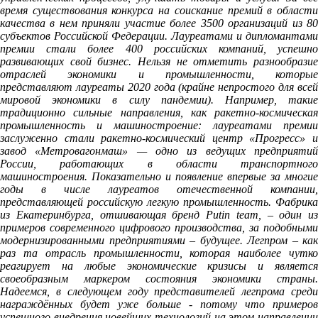
время существования конкурса на соискание премий в области
качества в нем приняли участие более 3500 организаций из 80
субъектов Российской Федерации. Лауреатами и дипломантами
премии стали более 400 российских компаний, успешно
развивающих свой бизнес. Нельзя не отметить разнообразие
отраслей экономики и промышленности, которые
представляют лауреаты 2020 года (крайне непростого для всей
мировой экономики в силу пандемии). Например, такие
традиционно сильные направления, как ракетно-космическая
промышленность и машиностроение: лауреатами премии
заслуженно стали ракетно-космический центр «Прогресс» и
завод «Метровагонмаш» — одно из ведущих предприятий
России, работающих в области транспортного
машиностроения. Показательно и появление впервые за многие
годы в числе лауреатов отечественной компании,
представляющей российскую легкую промышленность. Фабрика
из Екатеринбурга, отшивающая бренд Putin team, – один из
примеров современного цифрового производства, за подобными
модернизированными предприятиями – будущее. Легпром – как
раз та отрасль промышленности, которая наиболее чутко
реагирует на любые экономические кризисы и является
своеобразным маркером состояния экономики страны.
Надеемся, в следующем году представителей легпрома среди
награждённых будет уже больше - потому что примеров
успешного внедрения новейших технологий на этом направлении