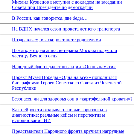
Михаил Кузнецов выступил с докладом на заседании
Совета при Президенте по демографии
В России, как говорится, две беды…
На ВДНХ начался сезон проката летнего транспорта
Поздравляем, вы скоро станете родителями
Память, которая жива: ветераны Москвы получили
частицу Вечного огня
Народный фронт дал старт акции «Огонь памяти»
Проект Музея Победы «Одна на всех» пополнился
биографиями Героев Советского Союза из Чеченской
Республики
Безопасен ли для здоровья сон в «картофельной кровати»?
Как нейросети открывают новые горизонты в
диагностике: реальные кейсы и перспективы
использования ИИ
Представители Народного фронта вручили нагрудные