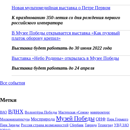
Новая мультимедийная выставка о Петре Первом
К празднованию 350-летия со дня рождения первого
российского императора
В Музее Победы открывается выставка «Как пуховый
платок оборону крепил»
Выставка будет работать до 30 июня 2022 года
Выставка «Небо Родины» открылась в Музее Победы
Выставка будет работать до 24 апреля
Все события
Метки
ВДНХ
Волонтёры Победы
ВАО
Мастерская «Сенеж»
минпромторг
Музей Победы
Мосприрода
ОНФ
Москомархитектура
Парк Горького
Россия страна возможностей
Парк Зарядье
Сбербанк
Таврида
Техноград
УВД ЗАО