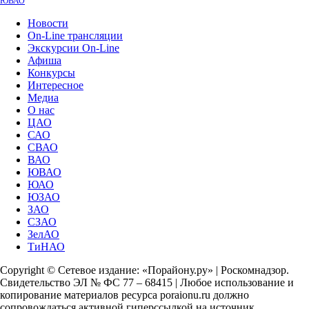
ЮВАО
Новости
On-Line трансляции
Экскурсии On-Line
Афиша
Конкурсы
Интересное
Медиа
О нас
ЦАО
САО
СВАО
ВАО
ЮВАО
ЮАО
ЮЗАО
ЗАО
СЗАО
ЗелАО
ТиНАО
Copyright © Сетевое издание: «Порайону.ру» | Роскомнадзор.
Свидетельство ЭЛ № ФС 77 – 68415 | Любое использование и
копирование материалов ресурса poraionu.ru должно
сопровождаться активной гиперссылкой на источник.