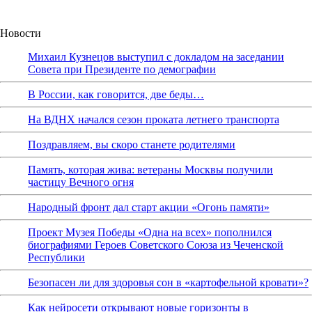
Новости
Михаил Кузнецов выступил с докладом на заседании
Совета при Президенте по демографии
В России, как говорится, две беды…
На ВДНХ начался сезон проката летнего транспорта
Поздравляем, вы скоро станете родителями
Память, которая жива: ветераны Москвы получили
частицу Вечного огня
Народный фронт дал старт акции «Огонь памяти»
Проект Музея Победы «Одна на всех» пополнился
биографиями Героев Советского Союза из Чеченской
Республики
Безопасен ли для здоровья сон в «картофельной кровати»?
Как нейросети открывают новые горизонты в