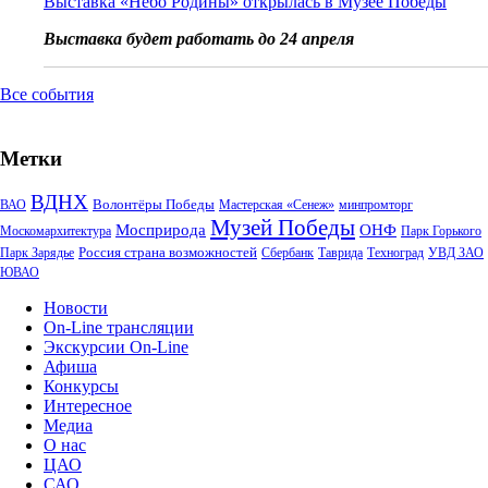
Выставка «Небо Родины» открылась в Музее Победы
Выставка будет работать до 24 апреля
Все события
Метки
ВДНХ
Волонтёры Победы
ВАО
Мастерская «Сенеж»
минпромторг
Музей Победы
Мосприрода
ОНФ
Москомархитектура
Парк Горького
Россия страна возможностей
Парк Зарядье
Сбербанк
Таврида
Техноград
УВД ЗАО
ЮВАО
Новости
On-Line трансляции
Экскурсии On-Line
Афиша
Конкурсы
Интересное
Медиа
О нас
ЦАО
САО