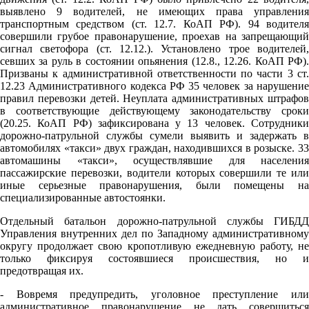
выявлено 9 водителей, не имеющих права управления
транспортным средством (ст. 12.7. КоАП РФ). 94 водителя
совершили грубое правонарушение, проехав на запрещающий
сигнал светофора (ст. 12.12.). Установлено трое водителей,
севших за руль в состоянии опьянения (12.8., 12.26. КоАП РФ).
Призваны к административной ответственности по части 3 ст.
12.23 Административного кодекса РФ 35 человек за нарушение
правил перевозки детей. Неуплата административных штрафов
в соответствующие действующему законодательству сроки
(20.25. КоАП РФ) зафиксирована у 13 человек. Сотрудники
дорожно-патрульной службы сумели выявить и задержать в
автомобилях «такси» двух граждан, находившихся в розыске. 33
автомашины «такси», осуществлявшие для населения
пассажирские перевозки, водители которых совершили те или
иные серьезные правонарушения, были помещены на
специализированные автостоянки.
Отдельный батальон дорожно-патрульной службы ГИБДД
Управления внутренних дел по Западному административному
округу продолжает свою кропотливую ежедневную работу, не
только фиксируя состоявшиеся происшествия, но и
предотвращая их.
- Вовремя предупредить, уголовное преступление или
административное правонарушение не дать совершиться