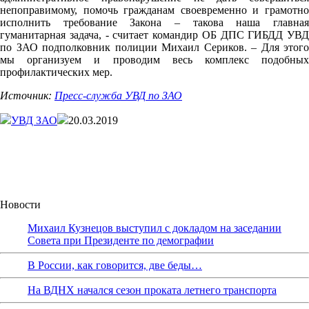
непоправимому, помочь гражданам своевременно и грамотно
исполнить требование Закона – такова наша главная
гуманитарная задача, - считает командир ОБ ДПС ГИБДД УВД
по ЗАО подполковник полиции Михаил Сериков. – Для этого
мы организуем и проводим весь комплекс подобных
профилактических мер.
Источник:
Пресс-служба УВД по ЗАО
УВД ЗАО
20.03.2019
Новости
Михаил Кузнецов выступил с докладом на заседании
Совета при Президенте по демографии
В России, как говорится, две беды…
На ВДНХ начался сезон проката летнего транспорта