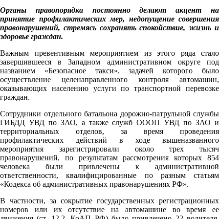
Органы правопорядка постоянно делают акцент на
принятие профилактических мер, недопущение совершения
правонарушений, стремясь сохранять спокойствие, жизнь и
здоровье граждан.
Важным превентивным мероприятием из этого ряда стало
завершившееся в Западном административном округе под
названием «Безопасное такси», задачей которого было
осуществление целенаправленного контроля автомашин,
оказывающих населению услуги по транспортной перевозке
граждан.
Сотрудники отдельного батальона дорожно-патрульной службы
ГИБДД УВД по ЗАО, а также служб ОООП УВД по ЗАО и
территориальных отделов, за время проведения
профилактических действий в ходе вышеназванного
мероприятия зарегистрировали около трех тысяч
правонарушений, по результатам рассмотрения которых 854
человека были привлечены к административной
ответственности, квалифицированные по разным статьям
«Кодекса об административных правонарушениях РФ».
В частности, за сокрытие государственных регистрационных
номеров или их отсутствие на автомашине во время ее
движения (ст. 12.2. КоАП РФ) было привлечено 22 водителя,